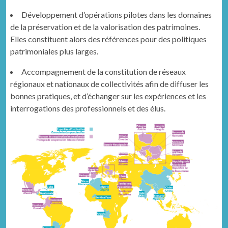
Développe­ment d’opérations pilotes dans les domaines
de la préser­va­tion et de la val­ori­sa­tion des pat­ri­moines.
Elles con­stituent alors des références pour des poli­tiques
pat­ri­mo­ni­ales plus larges.
Accom­pa­g­ne­ment de la con­sti­tu­tion de réseaux
régionaux et nationaux de col­lec­tiv­ités afin de dif­fuser les
bonnes pra­tiques, et d’échanger sur les expéri­ences et les
inter­ro­ga­tions des pro­fes­sion­nels et des élus.