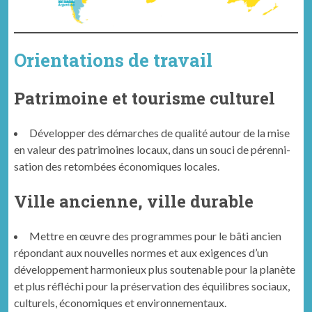
Orientations de travail
Patrimoine et tourisme culturel
Dévelop­per des démarch­es de qual­ité autour de la mise
en valeur des pat­ri­moines locaux, dans un souci de péren­ni­
sa­tion des retombées économiques locales.
Ville ancienne, ville durable
Met­tre en œuvre des pro­grammes pour le bâti ancien
répon­dant aux nou­velles normes et aux exi­gences d’un
développe­ment har­monieux plus souten­able pour la planète
et plus réfléchi pour la préser­va­tion des équili­bres soci­aux,
cul­turels, économiques et environnementaux.