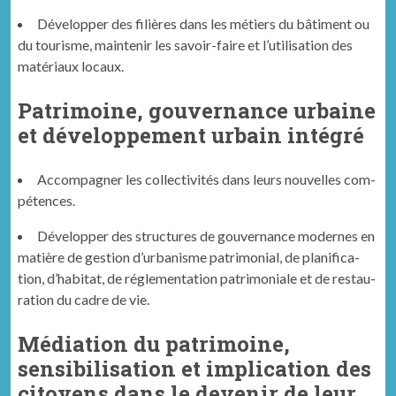
Dévelop­per des fil­ières dans les métiers du bâti­ment ou
du tourisme, main­tenir les savoir-faire et l’utilisation des
matéri­aux locaux.
Patrimoine, gouvernance urbaine
et développement urbain intégré
Accom­pa­g­n­er les col­lec­tiv­ités dans leurs nou­velles com­
pé­tences.
Dévelop­per des struc­tures de gou­ver­nance mod­ernes en
matière de ges­tion d’urbanisme pat­ri­mo­ni­al, de plan­i­fi­ca­
tion, d’habitat, de régle­men­ta­tion pat­ri­mo­ni­ale et de restau­
ra­tion du cadre de vie.
Médiation du patrimoine,
sensibilisation et implication des
citoyens dans le devenir de leur