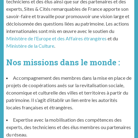
tech­ni­ciens et des élus ain­si que sur des parte­naires et des
experts, Sites & Cités remar­quables de France apporte son
savoir-faire et tra­vaille pour pro­mou­voir une vision large et
décloi­son­née des ques­tions liées au pat­ri­moine. Les actions
internationales sont mis en œuvre avec le soutien du
Ministère de l’Europe et des Affaires étrangères
et du
Ministère de la Culture
.
Nos missions dans le monde :
Accom­pa­g­ne­ment des mem­bres dans la mise en place de
pro­jets de coopéra­tions axés sur la revi­tal­i­sa­tion sociale,
économique et cul­turelle des villes et ter­ri­toires à par­tir du
pat­ri­moine. Il s’agît d’établir un lien entre les autorités
locales français­es et étrangères.
Exper­tise avec la mobil­i­sa­tion des com­pé­tences des
experts, des tech­ni­ciens et des élus mem­bres ou parte­naires
du réseau.