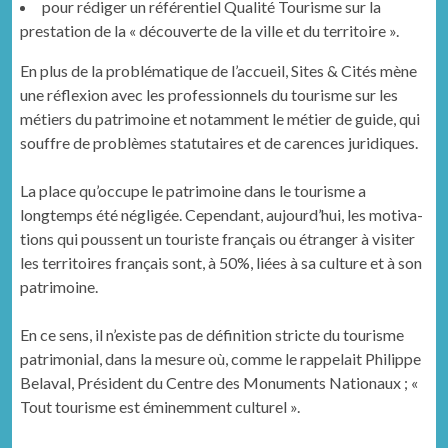
pour rédi­ger un référen­tiel Qual­ité Tourisme sur la
presta­tion de la « décou­verte de la ville et du territoire ».
En plus de la prob­lé­ma­tique de l’accueil, Sites & Cités mène
une réflex­ion avec les pro­fes­sion­nels du tourisme sur les
métiers du pat­ri­moine et notam­ment le méti­er de guide, qui
souf­fre de prob­lèmes statu­taires et de carences juridiques.
La place qu’occupe le pat­ri­moine dans le tourisme a
longtemps été nég­ligée. Cepen­dant, aujour­d’hui, les moti­va­
tions qui poussent un touriste français ou étranger à vis­iter
les ter­ri­toires français sont, à 50%, liées à sa cul­ture et à son
patrimoine.
En ce sens, il n’existe pas de déf­i­ni­tion stricte du tourisme
pat­ri­mo­ni­al, dans la mesure où, comme le rap­pelait Philippe
Belaval, Prési­dent du Cen­tre des Mon­u­ments Nationaux ; «
Tout tourisme est éminem­ment culturel ».