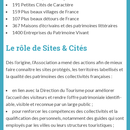
191 Petites Cités de Caractère
159 Plus beaux vil­lages de France
107 Plus beaux détours de France
367 Maisons d’écrivains et des pat­ri­moines littéraires
1400 Entre­pris­es du Pat­ri­moine Vivant
Le rôle de Sites & Cités
Dès l’origine, l’Association a mené des actions afin de mieux
faire con­naître les sites pro­tégés, les ter­ri­toires label­lisés et
la qual­ité des pat­ri­moines des col­lec­tiv­ités françaises :
en lien avec la Direc­tion du Tourisme pour amélior­er
l’accueil des vis­i­teurs et ren­dre l’offre pat­ri­mo­ni­ale iden­ti­fi­
able, vis­i­ble et recon­nue par un large public ;
pour ren­forcer les com­pé­tences des col­lec­tiv­ités et la
qual­i­fi­ca­tion des per­son­nels, notam­ment des guides qui sont
employés par les villes ou leurs struc­tures touristiques ;