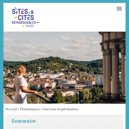
CONTACT
PARTENAIRES
MON ESPACE ADHÉRENT
Accueil
»
Thématiques
»
Tourisme et patrimoines
Sommaire