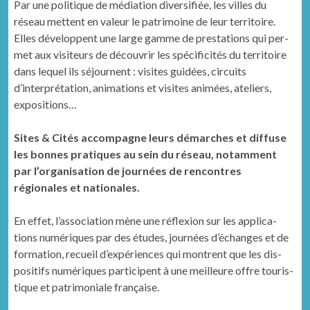
Par une poli­tique de médi­a­tion diver­si­fiée, les villes du
réseau met­tent en valeur le pat­ri­moine de leur ter­ri­toire.
Elles dévelop­pent une large gamme de presta­tions qui per­
met aux vis­i­teurs de décou­vrir les spé­ci­ficités du ter­ri­toire
dans lequel ils séjour­nent : vis­ites guidées, cir­cuits
d’interprétation, ani­ma­tions et vis­ites ani­mées, ate­liers,
expositions…
Sites & Cités accom­pa­gne leurs démarch­es et dif­fuse
les bonnes pra­tiques au sein du réseau, notam­ment
par l’organisation de journées de ren­con­tres
régionales et nationales.
En effet, l’association mène une réflex­ion sur les appli­ca­
tions numériques par des études, journées d’échanges et de
for­ma­tion, recueil d’ex­péri­ences qui mon­trent que les dis­
posi­tifs numériques par­ticipent à une meilleure offre touris­
tique et pat­ri­mo­ni­ale française.