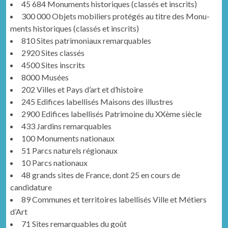
45 684 Mon­u­ments his­toriques (classés et inscrits)
300 000 Objets mobiliers pro­tégés au titre des Mon­u­
ments his­toriques (classés et inscrits)
810 Sites pat­ri­mo­ni­aux remarquables
2920 Sites classés
4500 Sites inscrits
8000 Musées
202 Villes et Pays d’art et d’histoire
245 Edi­fices label­lisés Maisons des illustres
2900 Edi­fices label­lisés Pat­ri­moine du XXème siècle
433 Jardins remarquables
100 Mon­u­ments nationaux
51 Parcs naturels régionaux
10 Parcs nationaux
48 grands sites de France, dont 25 en cours de
candidature
89 Com­munes et ter­ri­toires label­lisés Ville et Métiers
d’Art
71 Sites remar­quables du goût