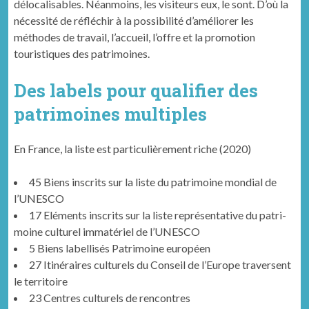
délocalisables. Néanmoins, les visiteurs eux, le sont. D’où la
nécessité de réfléchir à la possibilité d’améliorer les
méthodes de travail, l’accueil, l’offre et la promotion
touristiques des patrimoines.
Des labels pour qualifier des
patrimoines multiples
En France, la liste est particulièrement riche (2020)
45 Biens inscrits sur la liste du pat­ri­moine mon­di­al de
l’UNESCO
17 Elé­ments inscrits sur la liste représen­ta­tive du pat­ri­
moine cul­turel immatériel de l’UNESCO
5 Biens label­lisés Pat­ri­moine européen
27 Itinéraires cul­turels du Con­seil de l’Europe tra­versent
le territoire
23 Cen­tres cul­turels de rencontres