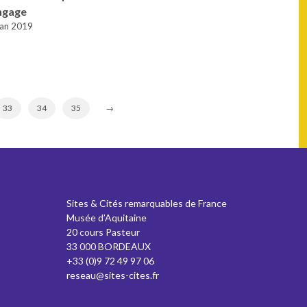
ngage
Jan 2019
33
34
35
→
Sites & Cités remarquables de France
Musée d’Aquitaine
20 cours Pasteur
33 000 BORDEAUX
+33 (0)9 72 49 97 06
reseau@sites-cites.fr