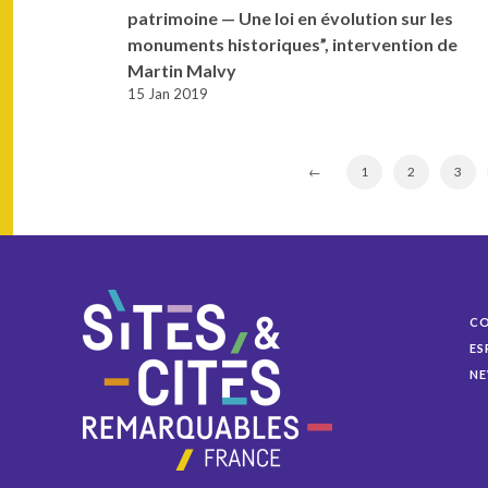
patrimoine — Une loi en évolution sur les
monuments historiques”, intervention de
Martin Malvy
15 Jan 2019
←
1
2
3
C
ES
NE