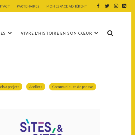
NTACT
PARTENAIRES
MON ESPACE ADHÉRENT
CES
VIVRE L'HISTOIRE EN SON CŒUR
els à projets
Ateliers
Communiqués de presse