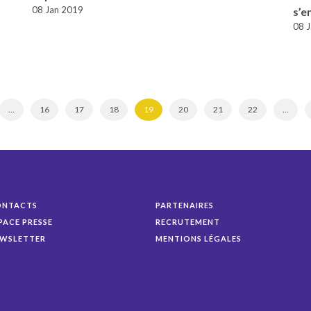
08 Jan 2019
s’e
08 
…
16
17
18
19
20
21
22
…
ONTACTS
PARTENAIRES
PACE PRESSE
RECRUTEMENT
WSLETTER
MENTIONS LÉGALES