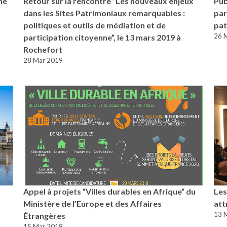
ne
Retour sur la rencontre “Les nouveaux enjeux
Pub
dans les Sites Patrimoniaux remarquables :
par
politiques et outils de médiation et de
pat
26 
participation citoyenne”, le 13 mars 2019 à
Rochefort
28 Mar 2019
Appel à projets “Villes durables en Afrique” du
Les
Ministère de l’Europe et des Affaires
att
13 
Étrangères
15 Mar 2019