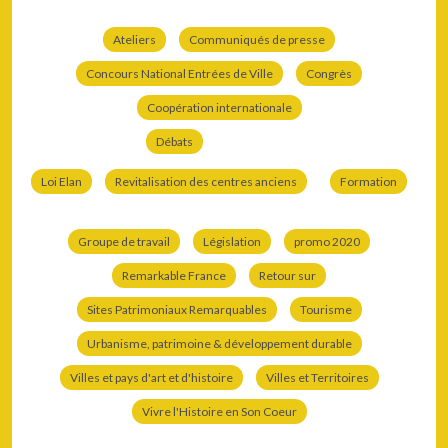
Ateliers
Communiqués de presse
Concours National Entrées de Ville
Congrès
Coopération internationale
Débats
Loi Elan
Revitalisation des centres anciens
Formation
Groupe de travail
Législation
promo 2020
Remarkable France
Retour sur
Sites Patrimoniaux Remarquables
Tourisme
Urbanisme, patrimoine & développement durable
Villes et pays d'art et d'histoire
Villes et Territoires
Vivre l'Histoire en Son Coeur