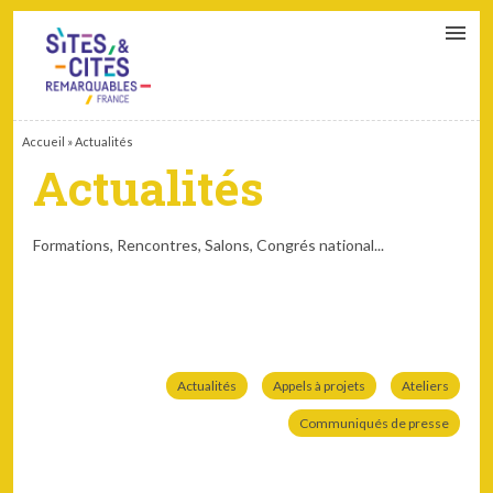
CONTACT
PARTENAIRES
MON ESPACE ADHÉRENT
Accueil
»
Actualités
Actualités
Formations, Rencontres, Salons, Congrés national...
Actualités
Appels à projets
Ateliers
Communiqués de presse