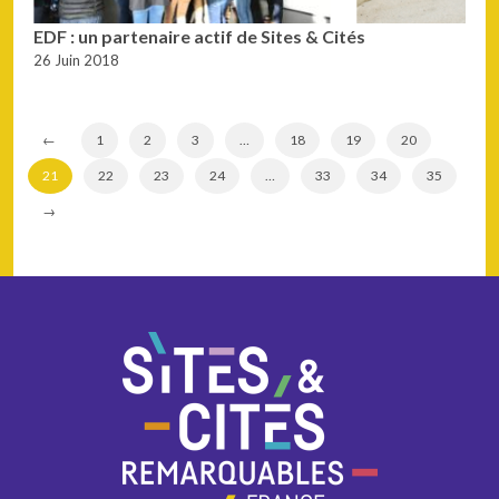
EDF : un partenaire actif de Sites & Cités
26 Juin 2018
←
1
2
3
…
18
19
20
21
22
23
24
…
33
34
35
→