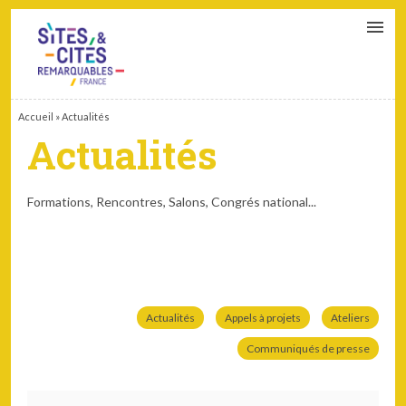
CONTACT
PARTENAIRES
MON ESPACE ADHÉRENT
Accueil
»
Actualités
Actualités
Formations, Rencontres, Salons, Congrés national...
Actualités
Appels à projets
Ateliers
Communiqués de presse