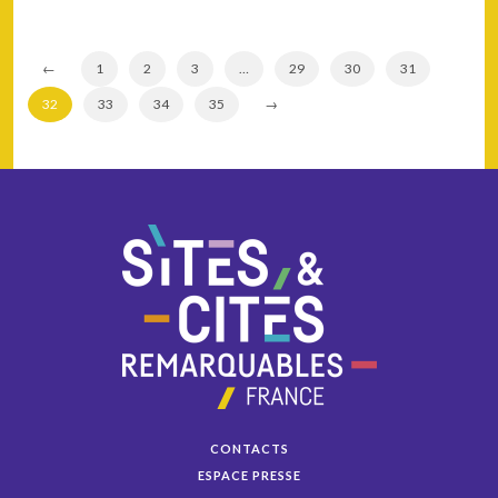
←
1
2
3
…
29
30
31
32
33
34
35
→
CONTACTS
ESPACE PRESSE