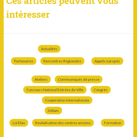
Ces articles peuvent vous
intéresser
Actualités
Partenaires
Rencontres Régionales
Appels à projets
Ateliers
Communiqués de presse
Concours National Entrées de Ville
Congrès
Coopération internationale
Débats
Loi Elan
Revitalisation des centres anciens
Formation