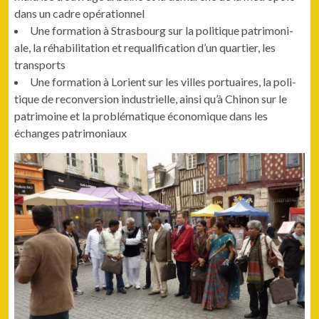
dans un cadre opérationnel
Une for­ma­tion à Stras­bourg sur la poli­tique pat­ri­mo­ni­
ale, la réha­bil­i­ta­tion et requal­i­fi­ca­tion d’un quarti­er, les
transports
Une for­ma­tion à Lori­ent sur les villes por­tu­aires, la poli­
tique de recon­ver­sion indus­trielle, ain­si qu’à Chi­non sur le
pat­ri­moine et la prob­lé­ma­tique économique dans les
échanges patrimoniaux