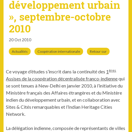
développement urbain
», septembre-octobre
2010
20 Oct 2010
Actualités
Coopération internationale
Retour sur
ères
Ce voy­age d’études s’inscrit dans la con­ti­nu­ité des
1
Assis­es de la coopéra­tion décen­tral­isée fran­co-indi­enne
qui
se sont tenues à New-Del­hi en jan­vi­er 2010, à l’initiative du
Min­istère français des Affaires étrangères et du Min­istère
indi­en du développe­ment urbain, et en col­lab­o­ra­tion avec
Sites & Cités remar­quables et l’Indian Her­itage Cities
Network.
La délé­ga­tion indi­enne, com­posée de représen­tants de villes