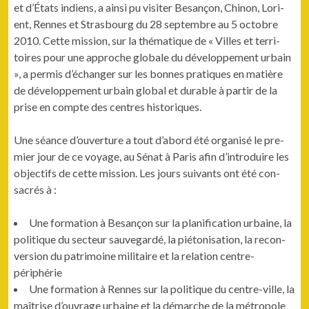
et d’États indi­ens, a ain­si pu vis­iter Besançon, Chi­non, Lori­
ent, Rennes et Stras­bourg du 28 sep­tem­bre au 5 octo­bre
2010. Cette mis­sion, sur la thé­ma­tique de « Villes et ter­ri­
toires pour une approche glob­ale du développe­ment urbain
», a per­mis d’échanger sur les bonnes pra­tiques en matière
de développe­ment urbain glob­al et durable à par­tir de la
prise en compte des cen­tres historiques.
Une séance d’ouverture a tout d’abord été organ­isé le pre­
mier jour de ce voy­age, au Sénat à Paris afin d’introduire les
objec­tifs de cette mis­sion. Les jours suiv­ants ont été con­
sacrés à :
Une for­ma­tion à Besançon sur la plan­i­fi­ca­tion urbaine, la
poli­tique du secteur sauve­g­ardé, la pié­ton­i­sa­tion, la recon­
ver­sion du pat­ri­moine mil­i­taire et la rela­tion centre-
périphérie
Une for­ma­tion à Rennes sur la poli­tique du cen­tre-ville, la
maîtrise d’ou­vrage urbaine et la démarche de la métro­pole