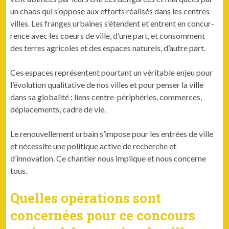
un chaos qui s’oppose aux efforts réal­isés dans les cen­tres
villes. Les franges urbaines s’étendent et entrent en con­cur­
rence avec les coeurs de ville, d’une part, et con­som­ment
des ter­res agri­coles et des espaces naturels, d’autre part.
Ces espaces représen­tent pour­tant un véri­ta­ble enjeu pour
l’évolution qual­i­ta­tive de nos villes et pour penser la ville
dans sa glob­al­ité : liens cen­tre-périphéries, com­merces,
déplace­ments, cadre de vie.
Le renou­velle­ment urbain s’impose pour les entrées de ville
et néces­site une poli­tique active de recherche et
d’innovation. Ce chantier nous implique et nous con­cerne
tous.
Quelles opérations sont
concernées pour ce concours