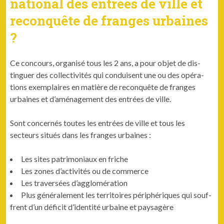
national des entrées de ville et
reconquête de franges urbaines
?
Ce con­cours, organ­isé tous les 2 ans, a pour objet de dis­
tinguer des col­lec­tiv­ités qui con­duisent une ou des opéra­
tions exem­plaires en matière de recon­quête de franges
urbaines et d’aménagement des entrées de ville.
Sont con­cernés toutes les entrées de ville et tous les
secteurs situés dans les franges urbaines :
Les sites pat­ri­mo­ni­aux en friche
Les zones d’activités ou de commerce
Les tra­ver­sées d’agglomération
Plus générale­ment les ter­ri­toires périphériques qui souf­
frent d’un déficit d’identité urbaine et paysagère