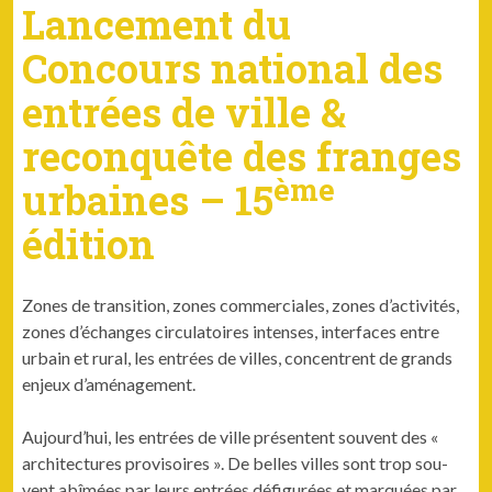
Lancement du
Concours national des
entrées de ville &
reconquête des franges
ème
urbaines – 15
édition
Zones de tran­si­tion, zones com­mer­ciales, zones d’activités,
zones d’échanges cir­cu­la­toires intens­es, inter­faces entre
urbain et rur­al, les entrées de villes, con­cen­trent de grands
enjeux d’aménagement.
Aujourd’hui, les entrées de ville présen­tent sou­vent des «
archi­tec­tures pro­vi­soires ». De belles villes sont trop sou­
vent abîmées par leurs entrées défig­urées et mar­quées par