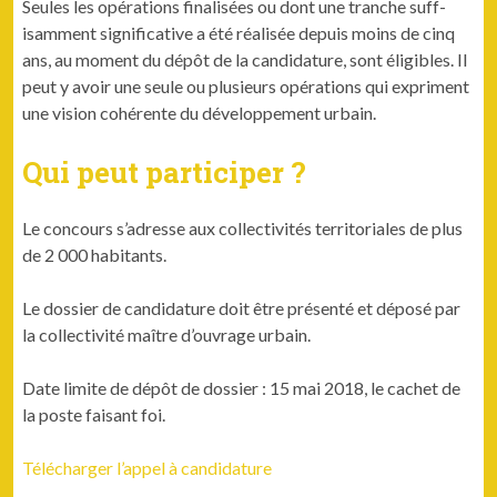
Seules les opéra­tions final­isées ou dont une tranche suff­
isam­ment sig­ni­fica­tive a été réal­isée depuis moins de cinq
ans, au moment du dépôt de la can­di­da­ture, sont éli­gi­bles. Il
peut y avoir une seule ou plusieurs opéra­tions qui expri­ment
une vision cohérente du développe­ment urbain.
Qui peut participer ?
Le con­cours s’adresse aux col­lec­tiv­ités ter­ri­to­ri­ales de plus
de 2 000 habi­tants.
Le dossier de can­di­da­ture doit être présen­té et déposé par
la col­lec­tiv­ité maître d’ouvrage urbain.
Date lim­ite de dépôt de dossier : 15 mai 2018, le cachet de
la poste faisant foi.
Télécharger l’ap­pel à can­di­da­ture