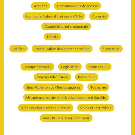
Ateliers
Communiqués de presse
Concours National Entrées de Ville
Congrès
Coopération internationale
Débats
Loi Elan
Revitalisation des centres anciens
Formation
Groupe de travail
Législation
promo 2020
Remarkable France
Retour sur
Sites Patrimoniaux Remarquables
Tourisme
Urbanisme, patrimoine & développement durable
Villes et pays d'art et d'histoire
Villes et Territoires
Vivre l'Histoire en Son Coeur