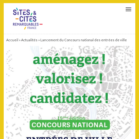
CONTACT
PARTENAIRES
MON ESPACE ADHÉRENT
Accueil
»
Actualités
»
Lancement du Concours national des entrées de ville