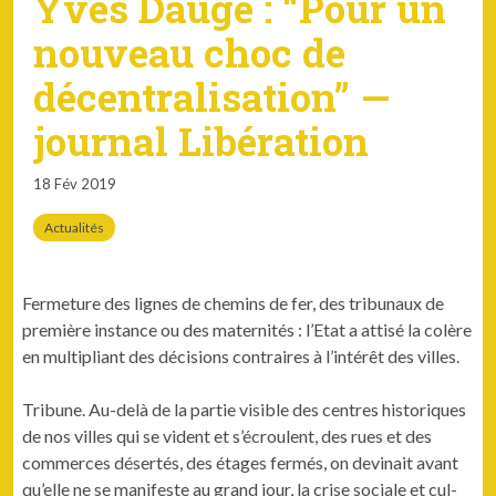
Yves Dauge : “Pour un
nouveau choc de
décentralisation” —
journal Libération
18 Fév 2019
Actualités
Fer­me­ture des lignes de chemins de fer, des tri­bunaux de
pre­mière instance ou des mater­nités : l’E­tat a attisé la colère
en mul­ti­pli­ant des déci­sions con­traires à l’in­térêt des villes.
Tri­bune. Au-delà de la par­tie vis­i­ble des cen­tres his­toriques
de nos villes qui se vident et s’écroulent, des rues et des
com­merces désertés, des étages fer­més, on dev­inait avant
qu’elle ne se man­i­feste au grand jour, la crise sociale et cul­