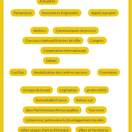
Actualités
Partenaires
Rencontres Régionales
Appels à projets
Ateliers
Communiqués de presse
Concours National Entrées de Ville
Congrès
Coopération internationale
Débats
Loi Elan
Revitalisation des centres anciens
Formation
Groupe de travail
Législation
promo 2020
Remarkable France
Retour sur
Sites Patrimoniaux Remarquables
Tourisme
Urbanisme, patrimoine & développement durable
Villes et pays d'art et d'histoire
Villes et Territoires