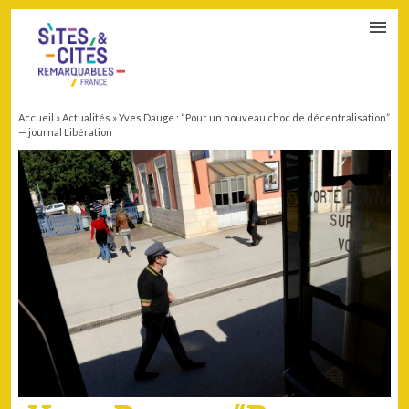
CONTACT
PARTENAIRES
MON ESPACE ADHÉRENT
Accueil
»
Actualités
»
Yves Dauge : “Pour un nouveau choc de décentralisation”
— journal Libération