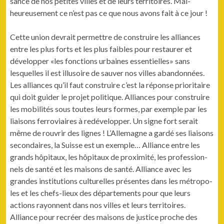
sance de nos petites villes et de leurs ter­ri­toires. Mal­
heureuse­ment ce n’est pas ce que nous avons fait à ce jour !
Cette union devrait per­me­t­tre de con­stru­ire les alliances
entre les plus forts et les plus faibles pour restau­r­er et
dévelop­per «les fonc­tions urbaines essen­tielles» sans
lesquelles il est illu­soire de sauver nos villes aban­don­nées.
Les alliances qu’il faut con­stru­ire c’est la réponse pri­or­i­taire
qui doit guider le pro­jet poli­tique. Alliances pour con­stru­ire
les mobil­ités sous toutes leurs formes, par exem­ple par les
liaisons fer­rovi­aires à redévelop­per. Un signe fort serait
même de rou­vrir des lignes ! L’Allemagne a gardé ses liaisons
sec­ondaires, la Suisse est un exem­ple… Alliance entre les
grands hôpi­taux, les hôpi­taux de prox­im­ité, les pro­fes­sion­
nels de san­té et les maisons de san­té. Alliance avec les
grandes insti­tu­tions cul­turelles présentes dans les métrop­o­
les et les chefs-lieux des départe­ments pour que leurs
actions ray­on­nent dans nos villes et leurs ter­ri­toires.
Alliance pour recréer des maisons de jus­tice proche des