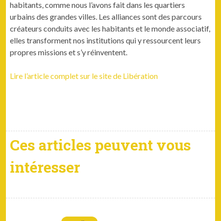
habi­tants, comme nous l’avons fait dans les quartiers
urbains des grandes villes. Les alliances sont des par­cours
créa­teurs con­duits avec les habi­tants et le monde asso­ci­atif,
elles trans­for­ment nos insti­tu­tions qui y ressour­cent leurs
pro­pres mis­sions et s’y réinventent.
Lire l’ar­ti­cle com­plet sur le site de Libéra­tion
Ces articles peuvent vous
intéresser