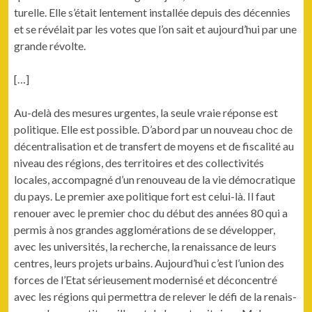
turelle. Elle s’était lente­ment instal­lée depuis des décen­nies
et se révélait par les votes que l’on sait et aujourd’hui par une
grande révolte.
[…]
Au-delà des mesures urgentes, la seule vraie réponse est
poli­tique. Elle est pos­si­ble. D’abord par un nou­veau choc de
décen­tral­i­sa­tion et de trans­fert de moyens et de fis­cal­ité au
niveau des régions, des ter­ri­toires et des col­lec­tiv­ités
locales, accom­pa­g­né d’un renou­veau de la vie démoc­ra­tique
du pays. Le pre­mier axe poli­tique fort est celui-là. Il faut
renouer avec le pre­mier choc du début des années 80 qui a
per­mis à nos grandes aggloméra­tions de se dévelop­per,
avec les uni­ver­sités, la recherche, la renais­sance de leurs
cen­tres, leurs pro­jets urbains. Aujourd’hui c’est l’union des
forces de l’Etat sérieuse­ment mod­ernisé et décon­cen­tré
avec les régions qui per­me­t­tra de relever le défi de la renais­