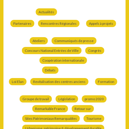
Actualités
Partenaires
Rencontres Régionales
Appels à projets
Ateliers
Communiqués de presse
Concours National Entrées de Ville
Congrès
Coopération internationale
Débats
Loi Elan
Revitalisation des centres anciens
Formation
Groupe de travail
Législation
promo 2020
Remarkable France
Retour sur
Sites Patrimoniaux Remarquables
Tourisme
Urbanisme, patrimoine & développement durable