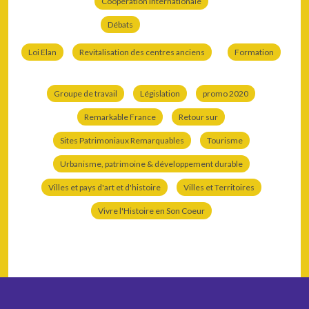
Coopération internationale
Débats
Loi Elan
Revitalisation des centres anciens
Formation
Groupe de travail
Législation
promo 2020
Remarkable France
Retour sur
Sites Patrimoniaux Remarquables
Tourisme
Urbanisme, patrimoine & développement durable
Villes et pays d'art et d'histoire
Villes et Territoires
Vivre l'Histoire en Son Coeur