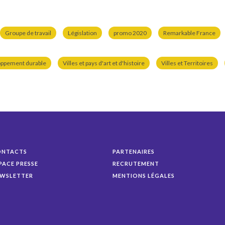
Groupe de travail
Législation
promo 2020
Remarkable France
oppement durable
Villes et pays d'art et d'histoire
Villes et Territoires
ONTACTS
PARTENAIRES
PACE PRESSE
RECRUTEMENT
WSLETTER
MENTIONS LÉGALES