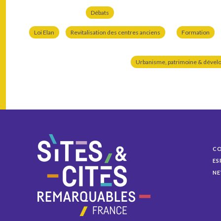
Débats
Loi Elan
Revitalisation des centres anciens
Formation
Urbanisme, patrimoine & dével
C
ES
NE