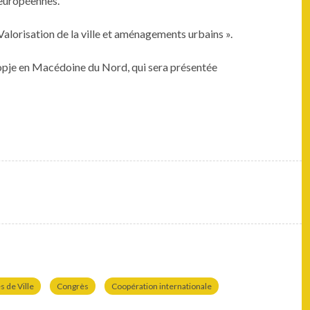
s européennes.
l­ori­sa­tion de la ville et amé­nage­ments urbains ».
kop­je en Macé­doine du Nord, qui sera présen­tée
 de Ville
Congrès
Coopération internationale