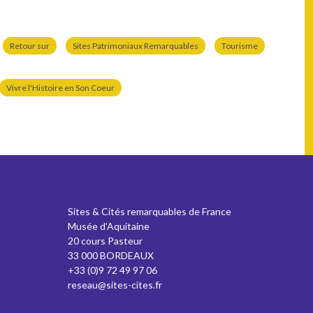
Retour sur
Sites Patrimoniaux Remarquables
Tourisme
Vivre l'Histoire en Son Coeur
Sites & Cités remarquables de France
Musée d’Aquitaine
20 cours Pasteur
33 000 BORDEAUX
+33 (0)9 72 49 97 06
reseau@sites-cites.fr