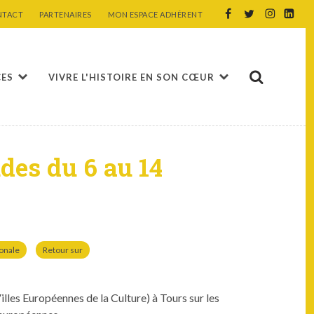
NTACT
PARTENAIRES
MON ESPACE ADHÉRENT
CES
VIVRE L'HISTOIRE EN SON CŒUR
des du 6 au 14
ionale
Retour sur
illes Européennes de la Cul­ture) à Tours sur les