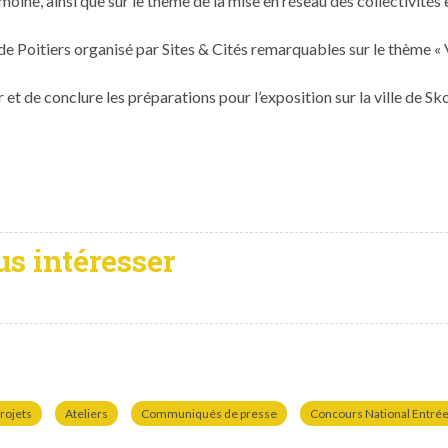
i­moine, ain­si que sur le thème de la mise en réseau des col­lec­tiv­ité
de Poitiers organ­isé par Sites & Cités remar­quables sur le thème « Va
t de con­clure les pré­pa­ra­tions pour l’exposition sur la ville de S
us intéresser
rojets
Ateliers
Communiqués de presse
Concours National Entrées