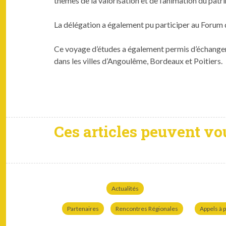
thèmes de la val­ori­sa­tion et de l’animation du pat­r
La délé­ga­tion a égale­ment pu par­ticiper au Forum 
Ce voy­age d’études a égale­ment per­mis d’échanger e
dans les villes d’Angoulême, Bor­deaux et Poitiers.
Ces articles peuvent vo
Actualités
Partenaires
Rencontres Régionales
Appels à p