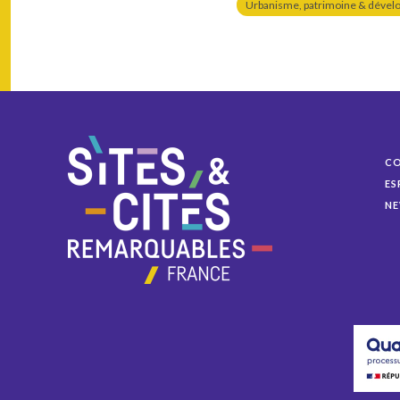
Urbanisme, patrimoine & dével
C
ES
NE