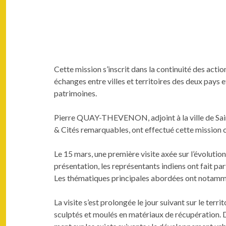
Cette mis­sion s’inscrit dans la con­ti­nu­ité des a
échanges entre villes et ter­ri­toires des deux pays et f
patrimoines.
Pierre QUAY-THEVENON, adjoint à la ville de Saint
& Cités remar­quables, ont effec­tué cette mis­sion 
Le 15 mars, une pre­mière vis­ite axée sur l’évolution
présen­ta­tion, les représen­tants indi­ens ont fait p
Les thé­ma­tiques prin­ci­pales abor­dées ont notam­m
La vis­ite s’est pro­longée le jour suiv­ant sur le ter
sculp­tés et moulés en matéri­aux de récupéra­tion. De