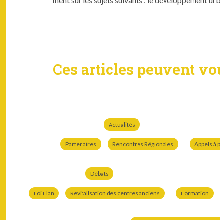
ment sur les sujets suiv­ants : le développe­ment urbai
Ces articles peuvent vo
Actualités
Partenaires
Rencontres Régionales
Appels à p
Débats
Loi Elan
Revitalisation des centres anciens
Formation