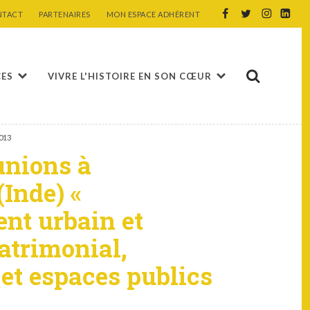
NTACT
PARTENAIRES
MON ESPACE ADHÉRENT
CES
VIVRE L'HISTOIRE EN SON CŒUR
2013
éunions à
Inde) «
nt urbain et
atrimonial,
 et espaces publics