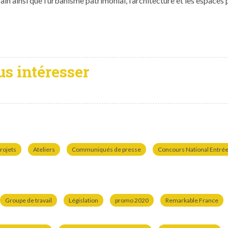
n ain­si que l’urbanisme pat­ri­mo­ni­al, l’architecture et les espaces 
us intéresser
rojets
Ateliers
Communiqués de presse
Concours National Entrées
Groupe de travail
Législation
promo 2020
Remarkable France