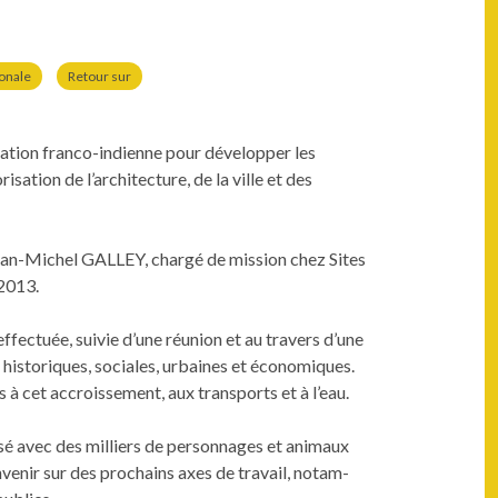
ionale
Retour sur
­tion fran­co-indi­enne pour dévelop­per les
ri­sa­tion de l’architecture, de la ville et des
ean-Michel GALLEY, chargé de mis­sion chez Sites
 2013.
fec­tuée, suiv­ie d’une réu­nion et au tra­vers d’une
es, his­toriques, sociales, urbaines et économiques.
 à cet accroisse­ment, aux trans­ports et à l’eau.
isé avec des mil­liers de per­son­nages et ani­maux
n­venir sur des prochains axes de tra­vail, notam­