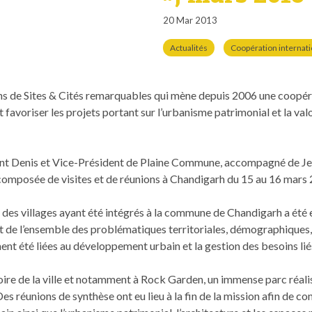
20 Mar 2013
Actualités
Coopération internat
ctions de Sites & Cités remar­quables qui mène depuis 2006 une coopéra
avoris­er les pro­jets por­tant sur l’urbanisme pat­ri­mo­ni­al et la val­o
 Denis et Vice-Prési­dent de Plaine Com­mune, accom­pa­g­né de J
com­posée de vis­ites et de réu­nions à Chandi­garh du 15 au 16 mars
 des vil­lages ayant été inté­grés à la com­mune de Chandi­garh a été ef
art de l’ensemble des prob­lé­ma­tiques ter­ri­to­ri­ales, démo­graphiqu
ent été liées au développe­ment urbain et la ges­tion des besoins liés
­ri­toire de la ville et notam­ment à Rock Gar­den, un immense parc réal­
s réu­nions de syn­thèse ont eu lieu à la fin de la mis­sion afin de co