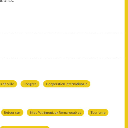
publics.
 de Ville
Congrès
Coopération internationale
Retour sur
Sites Patrimoniaux Remarquables
Tourisme