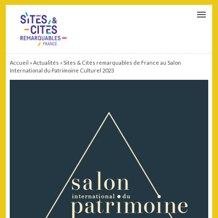
CONTACT
PARTENAIRES
MON ESPACE ADHÉRENT
Accueil
»
Actualités
»
Sites & Cités remarquables de France au Salon
International du Patrimoine Culturel 2023