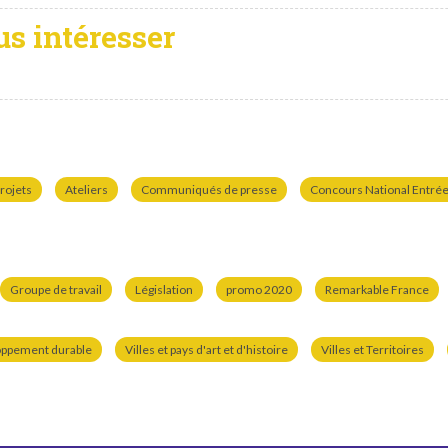
us intéresser
rojets
Ateliers
Communiqués de presse
Concours National Entrées
Groupe de travail
Législation
promo 2020
Remarkable France
oppement durable
Villes et pays d'art et d'histoire
Villes et Territoires