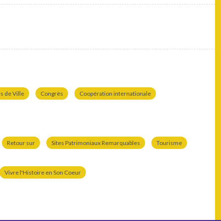
 de Ville
Congrès
Coopération internationale
Retour sur
Sites Patrimoniaux Remarquables
Tourisme
Vivre l'Histoire en Son Coeur