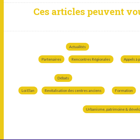
Ces articles peuvent vo
Actualités
Partenaires
Rencontres Régionales
Appels à p
Débats
Loi Elan
Revitalisation des centres anciens
Formation
Urbanisme, patrimoine & dével