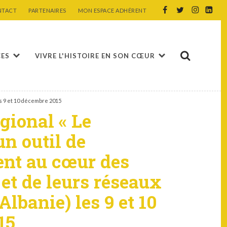
NTACT
PARTENAIRES
MON ESPACE ADHÉRENT
CES
VIVRE L'HISTOIRE EN SON CŒUR
es 9 et 10 décembre 2015
gional « Le
un outil de
nt au cœur des
 et de leurs réseaux
Albanie) les 9 et 10
15