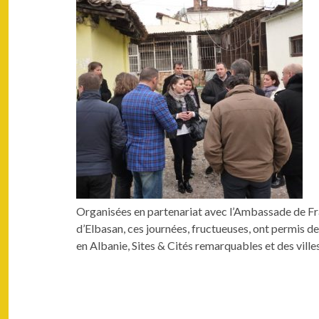
Organ­isées en parte­nar­i­at avec l’Ambassade de Fran
d’Elbasan, ces journées, fructueuses, ont per­mis de
en Alban­ie, Sites & Cités remar­quables et des villes a