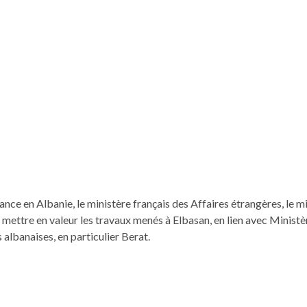
ce en Alban­ie, le min­istère français des Affaires étrangères, le min­
 met­tre en valeur les travaux menés à Elbasan, en lien avec Min­istè
lbanais­es, en par­ti­c­uli­er Berat.