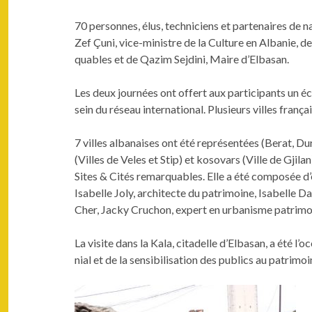
70 per­son­nes, élus, tech­ni­ciens et parte­naires de
Zef Çuni, vice-min­istre de la Cul­ture en Alban­ie,
quables et de Qaz­im Sej­di­ni, Maire d’Elbasan.
Les deux journées ont offert aux par­tic­i­pants un écl
sein du réseau inter­na­tion­al. Plusieurs villes fran
7 villes albanais­es ont été représen­tées (Berat, Du
(Villes de Veles et Stip) et koso­vars (Ville de Gji­
Sites & Cités remar­quables. Elle a été com­posée 
Isabelle Joly, archi­tecte du pat­ri­moine, Isabelle 
Cher, Jacky Cru­chon, expert en urban­isme pat­ri­mo­
La vis­ite dans la Kala, citadelle d’Elbasan, a été l
ni­al et de la sen­si­bil­i­sa­tion des publics au patrimoi