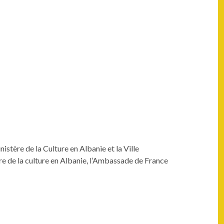
istère de la Cul­ture en Alban­ie et la Ville
re de la cul­ture en Alban­ie, l’Ambassade de France