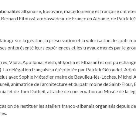
 nation­al­ités albanaise, koso­vare, macé­doni­enne et française ont é
 de Bernard Fitous­si, ambas­sadeur de France en Alban­ie, de Patrick
airage sur la ges­tion, la préser­va­tion et la val­ori­sa­tion des pat­r
çais­es ont présen­té leurs expéri­ences et les travaux menés par le g
r­res, Vlo­ra, Apol­lo­nia, Belsh, Shko­dra et Elbasan) et ont pu échan
lan). La délé­ga­tion française a été pilotée par Patrick Géroudet, Ad
d’élus avec Sophie Métadier, maire de Beaulieu-lès-Loches, Michel 
Dau­reil, ani­ma­trice de l’architecture et du pat­ri­moine de Saint-Fl
ni­al et de Tom Dutheil, attaché de con­ser­va­tion au Musée de la lé
’occasion de restituer les ate­liers fran­co-albanais organ­isés depuis
nes.