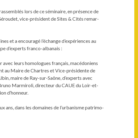
té rassem­blés lors de ce sémi­naire, en présence de
 Géroudet, vice-prési­dent de Sites & Cités remar­
i­moines et a encour­agé l’échange d’expériences au
roupe d’experts franco-albanais :
g­er avec leurs homo­logues français, macé­doniens
joint au Maire de Chartres et Vice-prési­dente de
Albin, maire de Ray-sur-Saône, d’experts avec
our, Bruno Marmiroli, directeur du CAUE du Loir-et-
gion d’honneur.
 deux ans, dans les domaines de l’urbanisme pat­ri­mo­