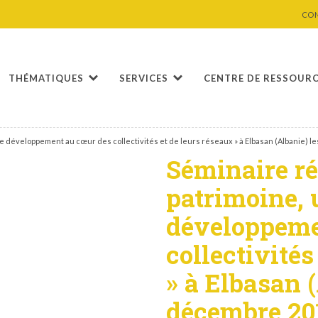
CO
THÉMATIQUES
SERVICES
CENTRE DE RESSOUR
 de développement au cœur des collectivités et de leurs réseaux » à Elbasan (Albanie) l
Séminaire ré
patrimoine, 
développeme
collectivités
» à Elbasan (
décembre 20