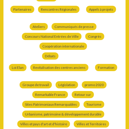
Partenaires
Rencontres Régionales
Appels à projets
Ateliers
Communiqués de presse
Concours National Entrées de Ville
Congrès
Coopération internationale
Débats
Loi Elan
Revitalisation des centres anciens
Formation
Groupe de travail
Législation
promo 2020
Remarkable France
Retour sur
Sites Patrimoniaux Remarquables
Tourisme
Urbanisme, patrimoine & développement durable
Villes et pays d'art et d'histoire
Villes et Territoires