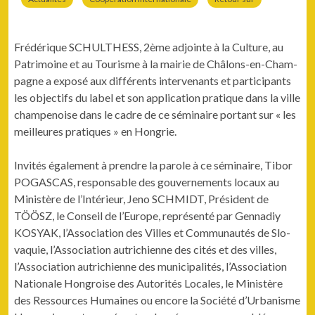
Frédérique SCHULTHESS, 2ème adjointe à la Cul­ture, au
Pat­ri­moine et au Tourisme à la mairie de Châlons-en-Cham­
pagne a exposé aux dif­férents inter­venants et par­tic­i­pants
les objec­tifs du label et son appli­ca­tion pra­tique dans la ville
cham­p­enoise dans le cadre de ce sémi­naire por­tant sur « les
meilleures pra­tiques » en Hongrie.
Invités égale­ment à pren­dre la parole à ce sémi­naire, Tibor
POGASCAS, respon­s­able des gou­verne­ments locaux au
Min­istère de l’Intérieur, Jeno SCHMIDT, Prési­dent de
TÖÖSZ, le Con­seil de l’Europe, représen­té par Gen­nadiy
KOSYAK, l’Association des Villes et Com­mu­nautés de Slo­
vaquie, l’Association autrichi­enne des cités et des villes,
l’Association autrichi­enne des munic­i­pal­ités, l’Association
Nationale Hon­groise des Autorités Locales, le Min­istère
des Ressources Humaines ou encore la Société d’Urbanisme