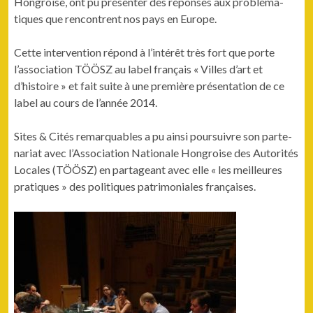
Hon­groise, ont pu présen­ter des répons­es aux prob­lé­ma­
tiques que ren­con­trent nos pays en Europe.
Cette inter­ven­tion répond à l’intérêt très fort que porte
l’association TÖÖSZ au label français « Villes d’art et
d’histoire » et fait suite à une pre­mière présen­ta­tion de ce
label au cours de l’année 2014.
Sites & Cités remar­quables a pu ain­si pour­suiv­re son parte­
nar­i­at avec l’Association Nationale Hon­groise des Autorités
Locales (TÖÖSZ) en partageant avec elle « les meilleures
pra­tiques » des poli­tiques pat­ri­mo­ni­ales françaises.