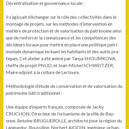
Décen­tral­i­sa­tion et gou­ver­nance locale :
Il s’agis­sait d’échang­er sur le rôle des col­lec­tiv­ités dans le
mon­tage de pro­jets, sur les méth­odes d’in­ter­ven­tion en
matière de pro­tec­tion et de val­ori­sa­tion du pat­ri­moine ain­si
que de ren­forcer la con­nais­sance et les com­pé­tences des
décideurs locaux pour met­tre en place une poli­tique pat­ri­
mo­ni­ale dynamique inclu­ant les habi­tants et des out­ils pra­
tiques. Cet ate­lier a été ani­mé par Tanya SHOUMKOVA,
cheffe de pro­jet PNUD, et Jean-Michel SCHWEITZER,
Maire adjoint à la cul­ture de Lectoure.
Méthodolo­gie d’é­tude de con­ser­va­tion et de val­ori­sa­tion du
pat­ri­moine bâti tra­di­tion­nel :
Une équipe d’ex­perts français, com­posée de Jacky
CRUCHON, Directeur de l’ur­ban­isme de la ville de Bay­
onne, Antoine BRUGUEROLLE, archi­tecte pour la région du
Langue­doc-Rous­sil­lon, Nor­bert AIGOIN, ingénieur-urban­