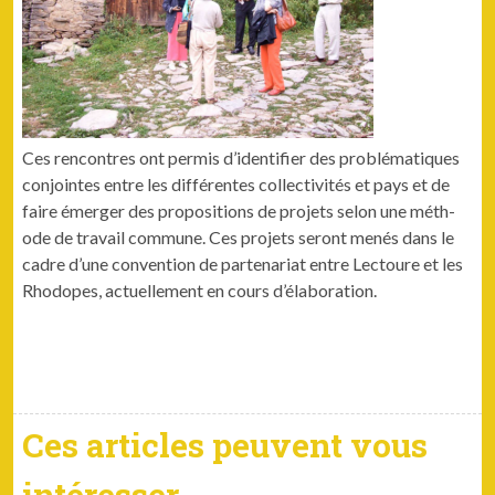
Ces ren­con­tres ont per­mis d’i­den­ti­fi­er des prob­lé­ma­tiques
con­jointes entre les dif­férentes col­lec­tiv­ités et pays et de
faire émerg­er des propo­si­tions de pro­jets selon une méth­
ode de tra­vail com­mune. Ces pro­jets seront menés dans le
cadre d’une con­ven­tion de parte­nar­i­at entre Lec­toure et les
Rhodopes, actuelle­ment en cours d’élaboration.
Ces articles peuvent vous
intéresser