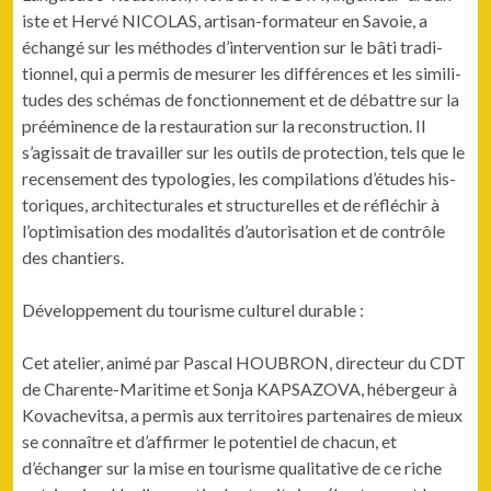
iste et Hervé NICOLAS, arti­san-for­ma­teur en Savoie, a
échangé sur les méth­odes d’in­ter­ven­tion sur le bâti tra­di­
tion­nel, qui a per­mis de mesur­er les dif­férences et les simil­i­
tudes des sché­mas de fonc­tion­nement et de débat­tre sur la
préémi­nence de la restau­ra­tion sur la recon­struc­tion. Il
s’agis­sait de tra­vailler sur les out­ils de pro­tec­tion, tels que le
recense­ment des typolo­gies, les com­pi­la­tions d’é­tudes his­
toriques, archi­tec­turales et struc­turelles et de réfléchir à
l’op­ti­mi­sa­tion des modal­ités d’au­tori­sa­tion et de con­trôle
des chantiers.
Développe­ment du tourisme cul­turel durable :
Cet ate­lier, ani­mé par Pas­cal HOUBRON, directeur du CDT
de Char­ente-Mar­itime et Son­ja KAPSAZOVA, hébergeur à
Kovachevit­sa, a per­mis aux ter­ri­toires parte­naires de mieux
se con­naître et d’af­firmer le poten­tiel de cha­cun, et
d’échang­er sur la mise en tourisme qual­i­ta­tive de ce riche