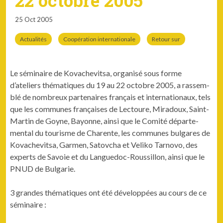
22 octobre 2005
25 Oct 2005
Actualités
Coopération internationale
Retour sur
Le sémi­naire de Kovachevit­sa, organ­isé sous forme
d’ateliers thé­ma­tiques du 19 au 22 octo­bre 2005, a rassem­
blé de nom­breux parte­naires français et inter­na­tionaux, tels
que les com­munes français­es de Lec­toure, Miradoux, Saint-
Mar­tin de Goyne, Bay­onne, ain­si que le Comité départe­
men­tal du tourisme de Char­ente, les com­munes bul­gares de
Kovachevit­sa, Gar­men, Satovcha et Veliko Tarno­vo, des
experts de Savoie et du Langue­doc-Rous­sil­lon, ain­si que le
PNUD de Bulgarie.
3 grandes thé­ma­tiques ont été dévelop­pées au cours de ce
séminaire :