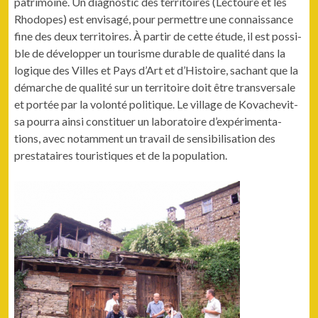
pat­ri­moine. Un diag­nos­tic des ter­ri­toires (Lec­toure et les
Rhodopes) est envis­agé, pour per­me­t­tre une con­nais­sance
fine des deux ter­ri­toires. À par­tir de cette étude, il est pos­si­
ble de dévelop­per un tourisme durable de qual­ité dans la
logique des Villes et Pays d’Art et d’Histoire, sachant que la
démarche de qual­ité sur un ter­ri­toire doit être trans­ver­sale
et portée par la volon­té poli­tique. Le vil­lage de Kovachevit­
sa pour­ra ain­si con­stituer un lab­o­ra­toire d’ex­péri­men­ta­
tions, avec notam­ment un tra­vail de sen­si­bil­i­sa­tion des
prestataires touris­tiques et de la population.