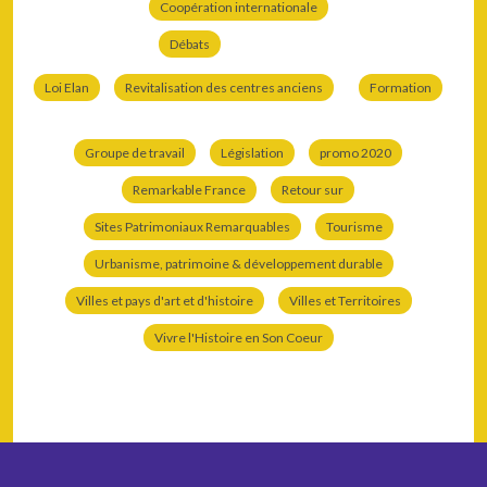
Coopération internationale
Débats
Loi Elan
Revitalisation des centres anciens
Formation
Groupe de travail
Législation
promo 2020
Remarkable France
Retour sur
Sites Patrimoniaux Remarquables
Tourisme
Urbanisme, patrimoine & développement durable
Villes et pays d'art et d'histoire
Villes et Territoires
Vivre l'Histoire en Son Coeur