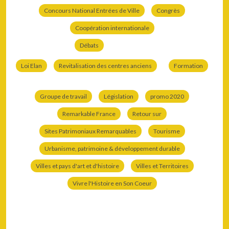
Concours National Entrées de Ville
Congrès
Coopération internationale
Débats
Loi Elan
Revitalisation des centres anciens
Formation
Groupe de travail
Législation
promo 2020
Remarkable France
Retour sur
Sites Patrimoniaux Remarquables
Tourisme
Urbanisme, patrimoine & développement durable
Villes et pays d'art et d'histoire
Villes et Territoires
Vivre l'Histoire en Son Coeur