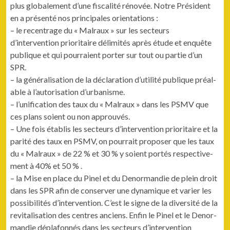
plus glob­ale­ment d’une fis­cal­ité rénovée. Notre Prési­dent
en a présen­té nos prin­ci­pales orientations :
– le recen­trage du « Mal­raux » sur les secteurs
d’intervention pri­or­i­taire délim­ités après étude et enquête
publique et qui pour­raient porter sur tout ou par­tie d’un
SPR.
– la général­i­sa­tion de la déc­la­ra­tion d’utilité publique préal­
able à l’autorisation d’urbanisme.
– l’unification des taux du « Mal­raux » dans les PSMV que
ces plans soient ou non approuvés.
– Une fois étab­lis les secteurs d’intervention pri­or­i­taire et la
par­ité des taux en PSMV, on pour­rait pro­pos­er que les taux
du « Mal­raux » de 22 % et 30 % y soient portés respec­tive­
ment à 40% et 50 % .
– la Mise en place du Pinel et du Denor­mandie de plein droit
dans les SPR afin de con­serv­er une dynamique et vari­er les
pos­si­bil­ités d’intervention. C’est le signe de la diver­sité de la
revi­tal­i­sa­tion des cen­tres anciens. Enfin le Pinel et le Denor­
mandie dépla­fon­nés dans les secteurs d’intervention