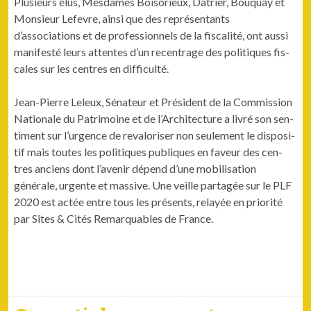
Plusieurs élus, Mes­dames Boisorieux, Datri­er, Bouquay et
Mon­sieur Lefevre, ain­si que des représen­tants
d’associations et de pro­fes­sion­nels de la fis­cal­ité, ont aus­si
man­i­festé leurs attentes d’un recen­trage des poli­tiques fis­
cales sur les cen­tres en difficulté.
Jean-Pierre Leleux, Séna­teur et Prési­dent de la Com­mis­sion
Nationale du Pat­ri­moine et de l’Architecture a livré son sen­
ti­ment sur l’urgence de reval­oris­er non seule­ment le dis­posi­
tif mais toutes les poli­tiques publiques en faveur des cen­
tres anciens dont l’avenir dépend d’une mobil­i­sa­tion
générale, urgente et mas­sive. Une veille partagée sur le PLF
2020 est actée entre tous les présents, relayée en pri­or­ité
par Sites & Cités Remar­quables de France.