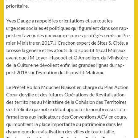
prioritaire.
Yves Dauge a rap­pelé les ori­en­ta­tions et surtout les
urgences sociales et poli­tiques qui fig­u­raient dans son rap­
port en faveur des nou­veaux espaces pro­tégés remis au Pre­
mier Min­istre en 2017. J Cru­chon expert de Sites & Cités, a
brossé la genèse et les atouts du dis­posi­tif fis­cal Mal­raux
avant que JM Loy­er-Has­coet et G Amsellem, du Min­istère
de la Cul­ture ne dévoilent enfin les grandes lignes du rap­
port 2018 sur l’évolution du dis­posi­tif Malraux.
Le Préfet Rol­lon Mouchel Blaisot en charge du Plan Action
Cœur de ville et des futures Opéra­tions de Revi­tal­i­sa­tion
des ter­ri­toires au Min­istère de la Cohé­sion des Ter­ri­toires
s’est félic­ité que notre débat apporte de nom­breuses con­
fir­ma­tions aux indi­ca­teurs des Con­ven­tions ACV en cours,
qui mon­trent la place impor­tante du pat­ri­moine dans les
dynamique de revi­tal­i­sa­tion des villes de toute taille.