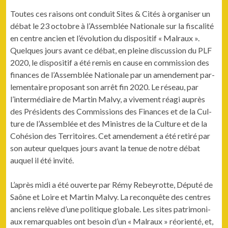
Toutes ces raisons ont con­duit Sites & Cités à organ­is­er un
débat le 23 octo­bre à l’Assemblée Nationale sur la fis­cal­ité
en cen­tre ancien et l’évolution du dis­posi­tif « Mal­raux ».
Quelques jours avant ce débat, en pleine dis­cus­sion du PLF
2020, le dis­posi­tif a été remis en cause en com­mis­sion des
finances de l’Assemblée Nationale par un amende­ment par­
lemen­taire pro­posant son arrêt fin 2020. Le réseau, par
l’intermédiaire de Mar­tin Malvy, a vive­ment réa­gi auprès
des Prési­dents des Com­mis­sions des Finances et de la Cul­
ture de l’Assemblée et des Min­istres de la Cul­ture et de la
Cohé­sion des Ter­ri­toires. Cet amende­ment a été retiré par
son auteur quelques jours avant la tenue de notre débat
auquel il été invité.
L’après midi a été ouverte par Rémy Rebey­rotte, Député de
Saône et Loire et Mar­tin Malvy. La recon­quête des cen­tres
anciens relève d’une poli­tique glob­ale. Les sites pat­ri­mo­ni­
aux remar­quables ont besoin d’un « Mal­raux » réori­en­té, et,