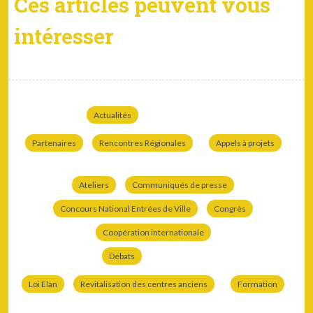
Ces articles peuvent vous
intéresser
Actualités
Partenaires
Rencontres Régionales
Appels à projets
Ateliers
Communiqués de presse
Concours National Entrées de Ville
Congrès
Coopération internationale
Débats
Loi Elan
Revitalisation des centres anciens
Formation