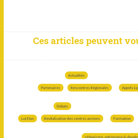
Ces articles peuvent vo
Actualités
Partenaires
Rencontres Régionales
Appels à p
Débats
Loi Elan
Revitalisation des centres anciens
Formation
Urbanisme, patrimoine & dével