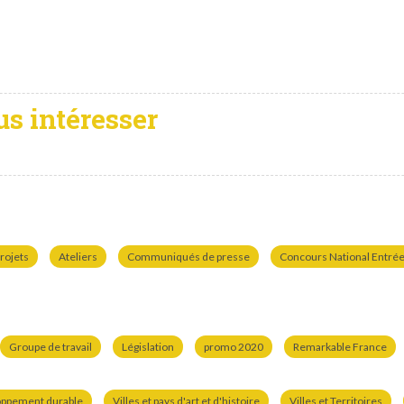
us intéresser
rojets
Ateliers
Communiqués de presse
Concours National Entrées
Groupe de travail
Législation
promo 2020
Remarkable France
oppement durable
Villes et pays d'art et d'histoire
Villes et Territoires