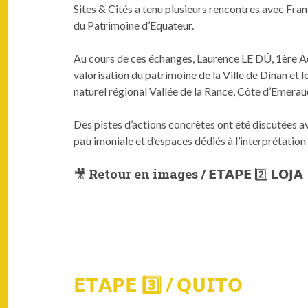
Sites & Cités a tenu plusieurs rencontres avec F
du Patrimoine d’Equateur.
Au cours de ces échanges, Laurence LE DÛ, 1ère Adj
valorisation du patrimoine de la Ville de Dinan et 
naturel régional Vallée de la Rance, Côte d’Emeraud
Des pistes d’actions concrètes ont été discutées ave
patrimoniale et d’espaces dédiés à l’interprétation 
🎥 Retour en images / 𝗘𝗧𝗔𝗣𝗘 2️⃣ 𝗟𝗢𝗝𝗔
𝗘𝗧𝗔𝗣𝗘 3️⃣ / 𝗤𝗨𝗜𝗧𝗢