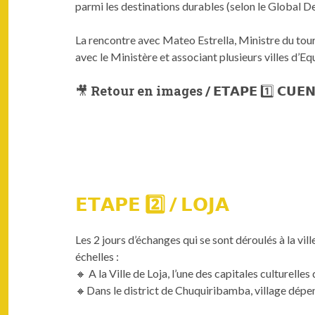
parmi les destinations durables (selon le Global De
La rencontre avec Mateo Estrella, Ministre du tour
avec le Ministère et associant plusieurs villes d’Eq
🎥 Retour en images / 𝗘𝗧𝗔𝗣𝗘 1️⃣ 𝗖𝗨𝗘𝗡
𝗘𝗧𝗔𝗣𝗘 2️⃣ / 𝗟𝗢𝗝𝗔
Les 2 jours d’échanges qui se sont déroulés à la vil
échelles :
🔸 A la Ville de Loja, l’une des capitales culturelle
🔸Dans le district de Chuquiribamba, village dépend