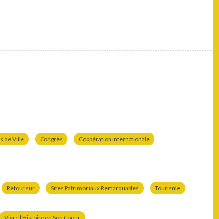
 de Ville
Congrès
Coopération internationale
Retour sur
Sites Patrimoniaux Remarquables
Tourisme
Vivre l'Histoire en Son Coeur