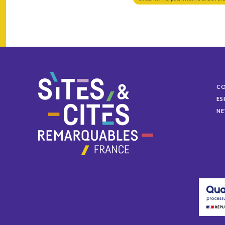
C
ES
NE