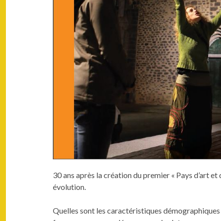
30 ans après la créa­tion du pre­mier « Pays d’art et 
évolution.
Quelles sont les car­ac­téris­tiques démo­graphiques