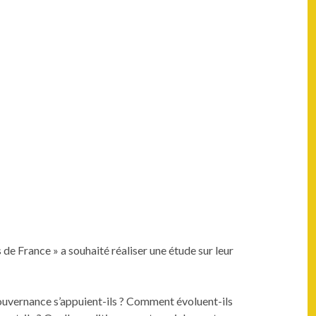
s de France » a souhaité réalis­er une étude sur leur
ou­ver­nance s’appuient-ils ? Com­ment évolu­ent-ils