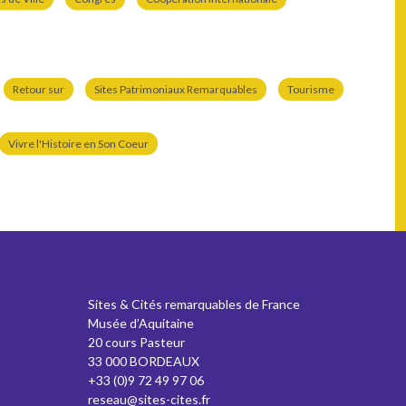
Retour sur
Sites Patrimoniaux Remarquables
Tourisme
Vivre l'Histoire en Son Coeur
Sites & Cités remarquables de France
Musée d’Aquitaine
20 cours Pasteur
33 000 BORDEAUX
+33 (0)9 72 49 97 06
reseau@sites-cites.fr