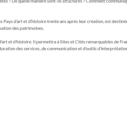
tés ? De quelle manière sont-ils struc­turés ? Com­ment com­mu­niquen
es Pays d’art et d’histoire trente ans après leur créa­tion, est des­tin
i­sa­tion des patrimoines.
art et d’histoire. Il per­me­t­tra à Sites et Cités remar­quables de Fran
tura­tion des ser­vices, de com­mu­ni­ca­tion et d’outils d’interprétatio