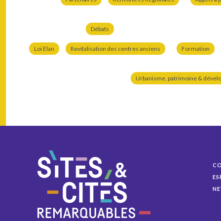
Débats
Loi Elan
Revitalisation des centres anciens
Formation
Urbanisme, patrimoine & dével
C
ES
NE