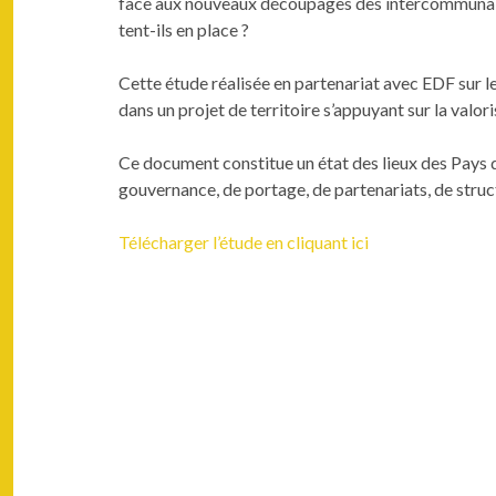
face aux nou­veaux découpages des inter­com­mu­nal­i
tent-ils en place ?
Cette étude réal­isée en parte­nar­i­at avec EDF sur l
dans un pro­jet de ter­ri­toire s’appuyant sur la val­or
Ce doc­u­ment con­stitue un état des lieux des Pays d’
gou­ver­nance, de portage, de parte­nar­i­ats, de struc­
Télécharg­er l’é­tude en cli­quant ici