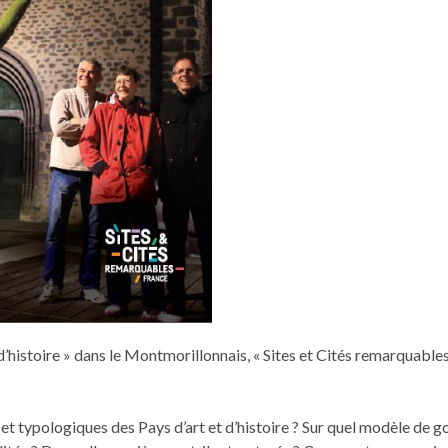
d’histoire » dans le Mont­mo­ril­lon­nais, « Sites et Cités remar­quable
 et typologiques des Pays d’art et d’histoire ? Sur quel mod­èle de g