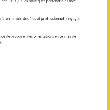
t-ils ? Quelles poli­tiques parte­nar­i­ales met­
ée à l’ensemble des élus et pro­fes­sion­nels engagés
ce de pro­pos­er des ori­en­ta­tions en ter­mes de
n.