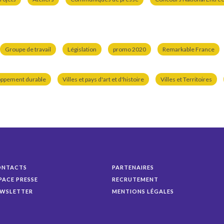
Groupe de travail
Législation
promo 2020
Remarkable France
oppement durable
Villes et pays d'art et d'histoire
Villes et Territoires
ONTACTS
PARTENAIRES
PACE PRESSE
RECRUTEMENT
WSLETTER
MENTIONS LÉGALES