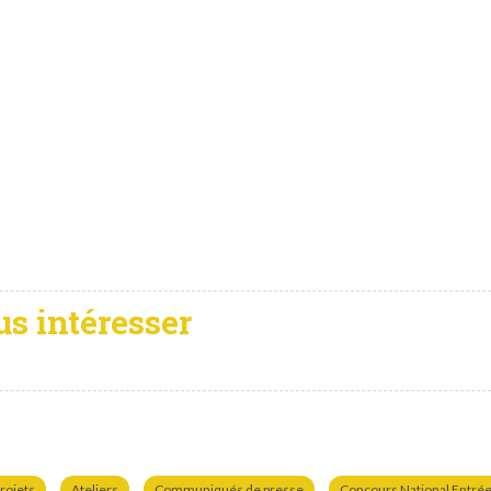
us intéresser
rojets
Ateliers
Communiqués de presse
Concours National Entrées