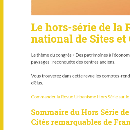
Le hors-série de l
national de Sites et 
Le thème du con­grès « Des pat­ri­moines à l’économie : 
paysages ; recon­quête des cen­tres anciens.
Vous trou­verez dans cette revue les comptes-ren­dus d
d’élus.
Commander la Revue Urban­isme Hors Série sur le co
Sommaire du Hors Série de 
Cités remarquables de Fran