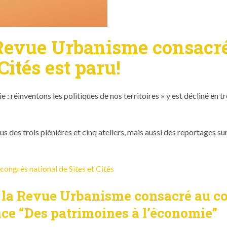
a Revue Urbanisme consacr
Cités est paru!
réin­ven­tons les poli­tiques de nos ter­ri­toires » y est décliné en trois
es trois plénières et cinq ate­liers, mais aus­si des reportages sur pl
n­grès nation­al de Sites et Cités
la Revue Urbanisme consacré au con
ce “Des patrimoines à l’économie”