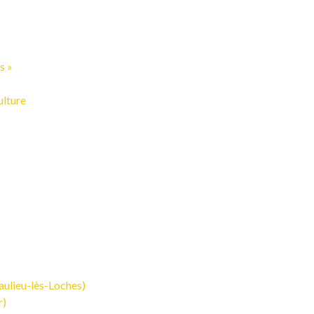
us »
ulture
aulieu-lès-Loches)
r)