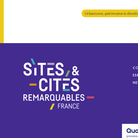
Urbanisme, patrimoine & dével
C
ES
NE