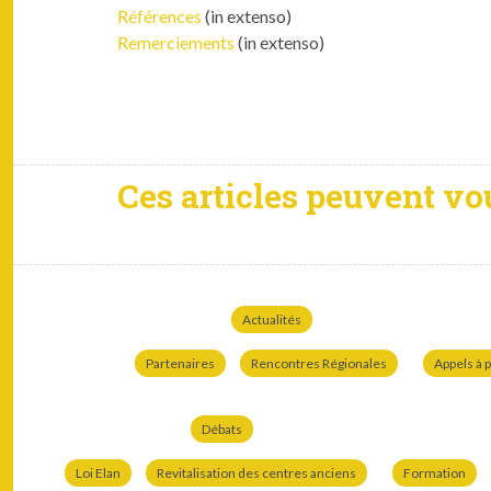
Références
(in exten­so)
Remer­ciements
(in exten­so)
Ces articles peuvent vo
Actualités
Partenaires
Rencontres Régionales
Appels à p
Débats
Loi Elan
Revitalisation des centres anciens
Formation