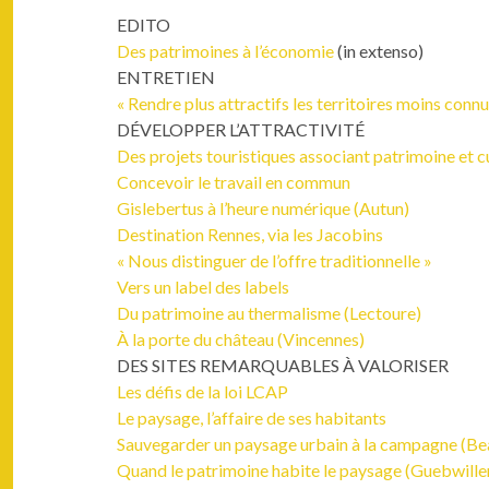
EDITO
Des pat­ri­moines à l’économie
(in exten­so)
ENTRETIEN
« Ren­dre plus attrac­t­ifs les ter­ri­toires moins conn
DÉVELOPPER L’ATTRACTIVITÉ
Des pro­jets touris­tiques asso­ciant pat­ri­moine et c
Con­cevoir le tra­vail en commun
Gisle­ber­tus à l’heure numérique (Autun)
Des­ti­na­tion Rennes, via les Jacobins
« Nous dis­tinguer de l’offre traditionnelle »
Vers un label des labels
Du pat­ri­moine au ther­mal­isme (Lec­toure)
À la porte du château (Vin­cennes)
DES SITES REMARQUABLES À VALORISER
Les défis de la loi LCAP
Le paysage, l’affaire de ses habitants
Sauve­g­arder un paysage urbain à la cam­pagne (Be
Quand le pat­ri­moine habite le paysage (Gueb­wille