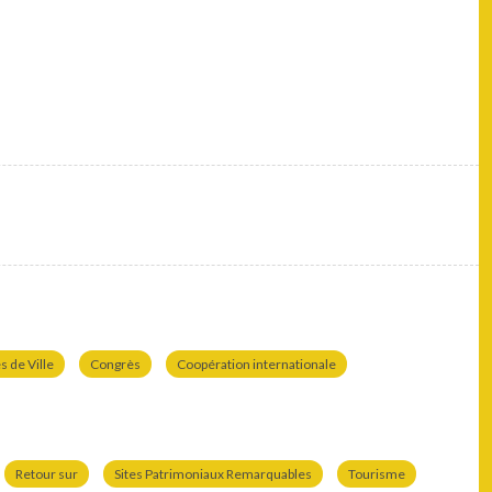
 de Ville
Congrès
Coopération internationale
Retour sur
Sites Patrimoniaux Remarquables
Tourisme