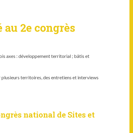
é au 2e congrès
 axes : développe­ment ter­ri­to­r­i­al ; bâtis et
usieurs ter­ri­toires, des entre­tiens et inter­views
grès national de Sites et