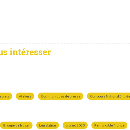
us intéresser
rojets
Ateliers
Communiqués de presse
Concours National Entrées
Groupe de travail
Législation
promo 2020
Remarkable France