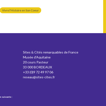
Vivre l'Histoire en Son Coeur
Sites & Cités remarquables de France
Musée d’Aquitaine
20 cours Pasteur
33 000 BORDEAUX
+33 (0)9 72 49 97 06
reseau@sites-cites.fr
n suivante :