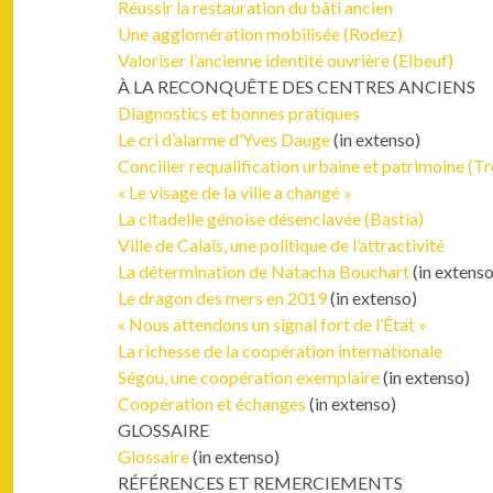
Réus­sir la restau­ra­tion du bâti ancien
Une aggloméra­tion mobil­isée (Rodez)
Val­oris­er l’ancienne iden­tité ouvrière (Elbeuf)
À LA RECONQUÊTE DES CENTRES ANCIENS
Diag­nos­tics et bonnes pratiques
Le cri d’alarme d’Yves Dauge
(in exten­so)
Con­cili­er requal­i­fi­ca­tion urbaine et pat­ri­moine (T
« Le vis­age de la ville a changé »
La citadelle génoise désen­clavée (Bas­tia)
Ville de Calais, une poli­tique de l’attractivité
La déter­mi­na­tion de Nat­acha Bouchart
(in exten­so
Le drag­on des mers en 2019
(in exten­so)
« Nous atten­dons un sig­nal fort de l’État »
La richesse de la coopéra­tion internationale
Ségou, une coopéra­tion exem­plaire
(in exten­so)
Coopéra­tion et échanges
(in exten­so)
GLOSSAIRE
Glos­saire
(in exten­so)
RÉFÉRENCES ET REMERCIEMENTS