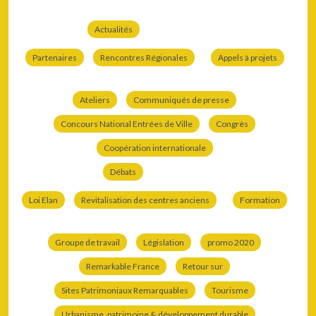
Actualités
Partenaires
Rencontres Régionales
Appels à projets
Ateliers
Communiqués de presse
Concours National Entrées de Ville
Congrès
Coopération internationale
Débats
Loi Elan
Revitalisation des centres anciens
Formation
Groupe de travail
Législation
promo 2020
Remarkable France
Retour sur
Sites Patrimoniaux Remarquables
Tourisme
Urbanisme, patrimoine & développement durable