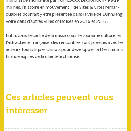
moines, l’histoire en mou­ve­ment » de Sites & Cités remar­
quables pour­rait y être présen­tée dans la ville de Dun­huang,
voire dans d’autres villes chi­nois­es en 2016 et 2017.
Enfin, dans le cadre de la mis­sion sur le tourisme cul­turel et
l’attractivité française, des ren­con­tres sont prévues avec les
acteurs touris­tiques chi­nois pour dévelop­per la Des­ti­na­tion
France auprès de la clien­tèle chinoise.
Ces articles peuvent vous
intéresser