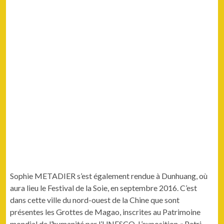
Sophie METADIER s’est égale­ment ren­due à Dun­huang, où
aura lieu le Fes­ti­val de la Soie, en sep­tem­bre 2016. C’est
dans cette ville du nord-ouest de la Chine que sont
présentes les Grottes de Mag­ao, inscrites au Pat­ri­moine
mon­di­al de l’humanité par l’UNESCO. L’exposition « Pat­ri­