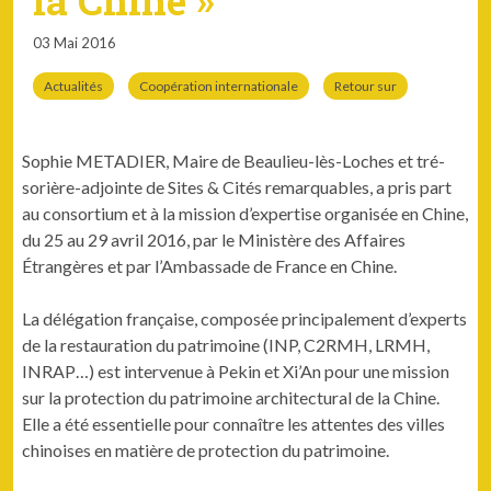
la Chine »
03 Mai 2016
Actualités
Coopération internationale
Retour sur
Sophie METADIER, Maire de Beaulieu-lès-Loches et tré­
sorière-adjointe de Sites & Cités remar­quables, a pris part
au con­sor­tium et à la mis­sion d’expertise organ­isée en Chine,
du 25 au 29 avril 2016, par le Min­istère des Affaires
Étrangères et par l’Ambassade de France en Chine.
La délé­ga­tion française, com­posée prin­ci­pale­ment d’experts
de la restau­ra­tion du pat­ri­moine (INP, C2RMH, LRMH,
INRAP…) est inter­v­enue à Pekin et Xi’An pour une mis­sion
sur la pro­tec­tion du pat­ri­moine archi­tec­tur­al de la Chine.
Elle a été essen­tielle pour con­naître les attentes des villes
chi­nois­es en matière de pro­tec­tion du patrimoine.