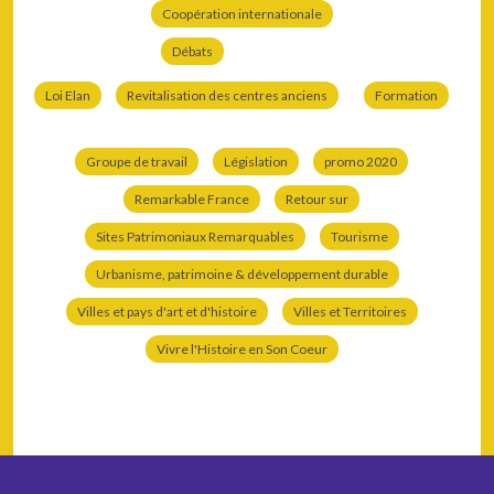
Coopération internationale
Débats
Loi Elan
Revitalisation des centres anciens
Formation
Groupe de travail
Législation
promo 2020
Remarkable France
Retour sur
Sites Patrimoniaux Remarquables
Tourisme
Urbanisme, patrimoine & développement durable
Villes et pays d'art et d'histoire
Villes et Territoires
Vivre l'Histoire en Son Coeur