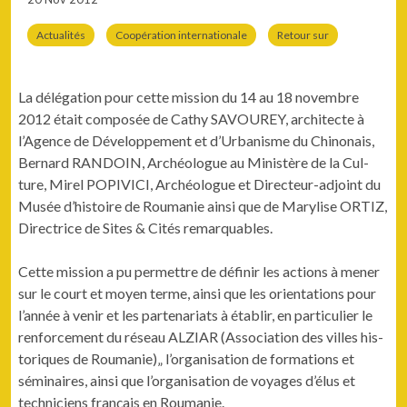
Actualités
Coopération internationale
Retour sur
La délé­ga­tion pour cette mis­sion du 14 au 18 novem­bre
2012 était com­posée de Cathy SAVOUREY, archi­tecte à
l’Agence de Développe­ment et d’Urbanisme du Chi­non­ais,
Bernard RANDOIN, Archéo­logue au Min­istère de la Cul­
ture, Mirel POPIVICI, Archéo­logue et Directeur-adjoint du
Musée d’histoire de Roumanie ain­si que de Marylise ORTIZ,
Direc­trice de Sites & Cités remarquables.
Cette mis­sion a pu per­me­t­tre de définir les actions à men­er
sur le court et moyen terme, ain­si que les ori­en­ta­tions pour
l’année à venir et les parte­nar­i­ats à établir, en par­ti­c­uli­er le
ren­force­ment du réseau ALZIAR (Asso­ci­a­tion des villes his­
toriques de Roumanie)„ l’organisation de for­ma­tions et
sémi­naires, ain­si que l’organisation de voy­ages d’élus et
tech­ni­ciens français en Roumanie.