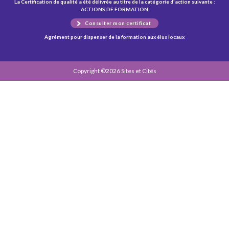
La Certification de qualité a été délivrée au titre de la catégorie d'action suivante :
ACTIONS DE FORMATION
Consulter mon certificat
Agrément pour dispenser de la formation aux élus locaux
Copyright ©2026 Sites et Cités