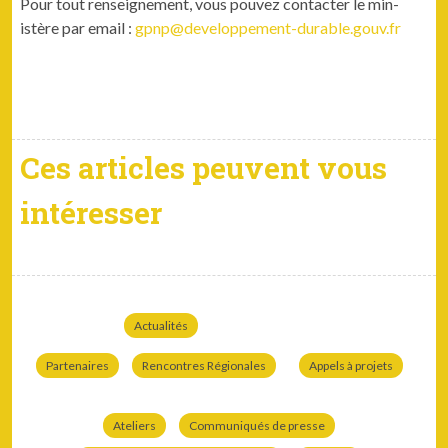
Pour tout ren­seigne­ment, vous pou­vez con­tac­ter le min­
istère par email :
gpnp@developpement-durable.gouv.fr
Ces articles peuvent vous
intéresser
Actualités
Partenaires
Rencontres Régionales
Appels à projets
Ateliers
Communiqués de presse