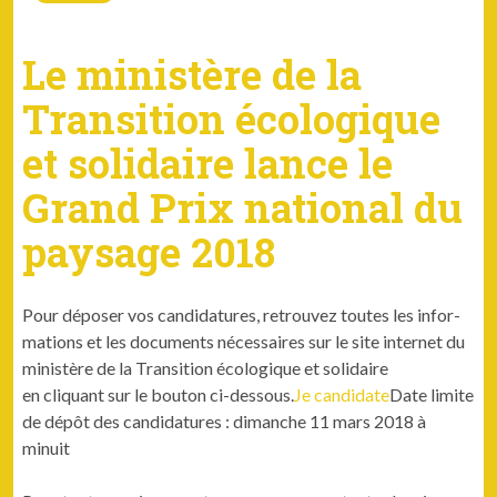
Le ministère de la
Transition écologique
et solidaire lance le
Grand Prix national du
paysage 2018
Pour dépos­er vos can­di­da­tures, retrou­vez toutes les infor­
ma­tions et les doc­u­ments néces­saires sur le site inter­net du
min­istère de la Tran­si­tion écologique et solidaire
en cli­quant sur le bou­ton ci-dessous.
Je can­di­date
Date lim­ite
de dépôt des can­di­da­tures : dimanche 11 mars 2018 à
minuit