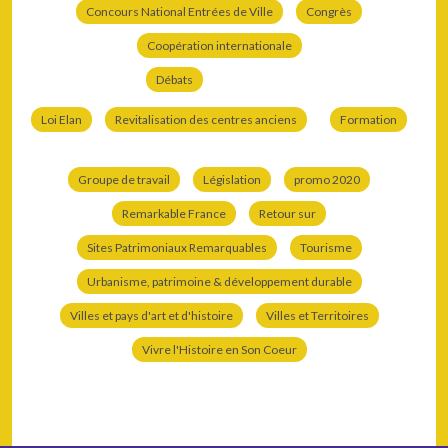
Concours National Entrées de Ville
Congrès
Coopération internationale
Débats
Loi Elan
Revitalisation des centres anciens
Formation
Groupe de travail
Législation
promo 2020
Remarkable France
Retour sur
Sites Patrimoniaux Remarquables
Tourisme
Urbanisme, patrimoine & développement durable
Villes et pays d'art et d'histoire
Villes et Territoires
Vivre l'Histoire en Son Coeur