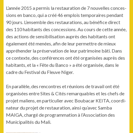
L’année 2015 a per­mis la restau­ra­tion de 7 nou­velles con­ces­
sions en ban­co, qui a créé 46 emplois tem­po­raires pen­dant
90 jours. L’ensemble des restau­ra­tions, au béné­fice direct
des 110 habi­tants des con­ces­sions. Au cours de cette année,
des actions de sen­si­bil­i­sa­tion auprès des habi­tants ont
égale­ment été menées, afin de leur per­me­t­tre de mieux
appréhen­der la préser­va­tion de leur pat­ri­moine bâti. Dans
ce con­texte, des con­férences ont été organ­isées auprès des
habi­tants, et la « Fête du Ban­co » a été organ­isée, dans le
cadre du Fes­ti­val du Fleuve Niger.
En par­al­lèle, des ren­con­tres et réu­nions de tra­vail ont été
organ­isées entre Sites & Cités remar­quables et les chefs de
pro­jet maliens, en par­ti­c­uli­er avec Boubacar KEITA, coor­di­
na­teur du pro­jet de restau­ra­tion, ain­si qu’avec Sam­ba
MAIGA, chargé de pro­gram­ma­tion à l’Association des
Munic­i­pal­ités du Mali.