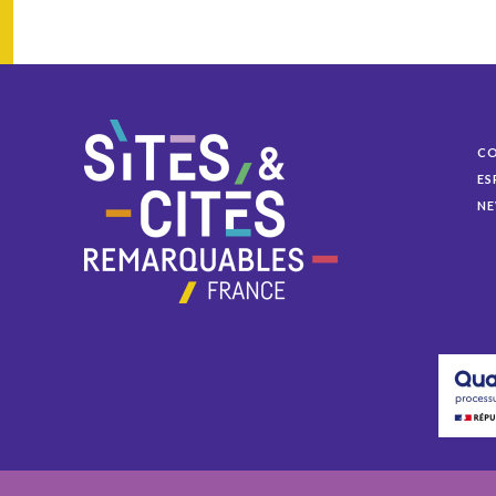
C
ES
NE