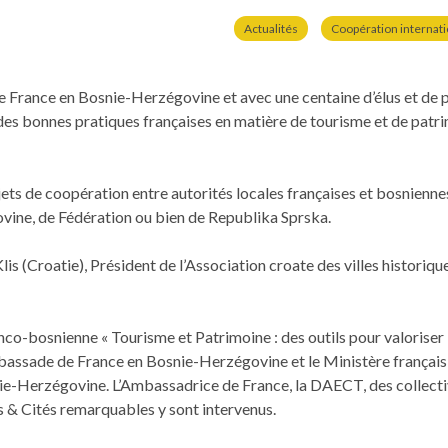
Actualités
Coopération internat
ce en Bosnie-Herzé­govine et avec une cen­taine d’élus et de pro­fes
es bonnes pra­tiques français­es en matière de tourisme et de pat­ri­mo
jets de coopéra­tion entre autorités locales français­es et bosni­en
vine, de Fédéra­tion ou bien de Repub­li­ka Sprska.
is (Croat­ie), Prési­dent de l’Association croate des villes his­toriq
co-bosni­enne « Tourisme et Pat­ri­moine : des out­ils pour val­oris­er 
mbassade de France en Bosnie-Herzé­govine et le Min­istère français de
ie-Herzé­govine. L’Ambassadrice de France, la DAECT, des col­lec­tiv­i
es & Cités remar­quables y sont intervenus.