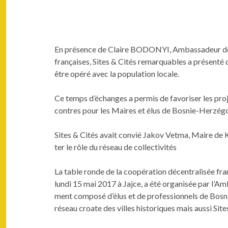
En présence de Claire BODONYI, Ambas­sadeur de Fran
français­es, Sites & Cités remar­quables a présen­té d
être opéré avec la pop­u­la­tion locale.
Ce temps d’échanges a per­mis de favoris­er les pro­
con­tres pour les Maires et élus de Bosnie-Herzé­go
Sites & Cités avait con­vié Jakov Vet­ma, Maire de Kl
ter le rôle du réseau de collectivités
La table ronde de la coopéra­tion décen­tral­isée fran­
lun­di 15 mai 2017 à Jajce, a été organ­isée par l’A
ment com­posé d’élus et de pro­fes­sion­nels de Bosn
réseau croate des villes his­toriques mais aus­si Sit