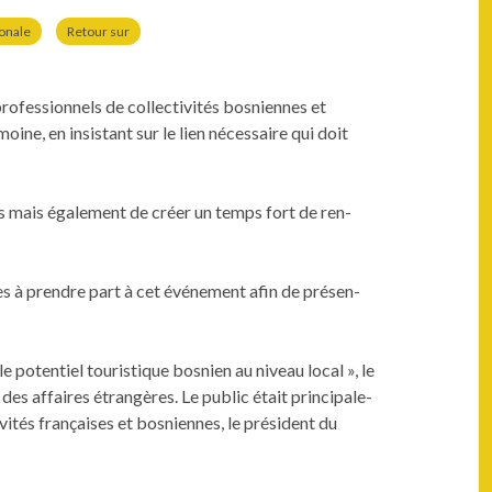
ionale
Retour sur
­sion­nels de col­lec­tiv­ités bosni­ennes et
ine, en insis­tant sur le lien néces­saire qui doit
nes mais égale­ment de créer un temps fort de ren­
ues à pren­dre part à cet événe­ment afin de présen­
le poten­tiel touris­tique bosnien au niveau local », le
s affaires étrangères. Le pub­lic était prin­ci­pale­
tés français­es et bosni­ennes, le prési­dent du