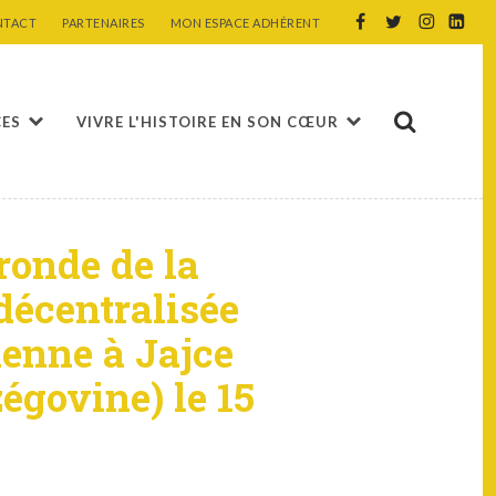
NTACT
PARTENAIRES
MON ESPACE ADHÉRENT
CES
VIVRE L'HISTOIRE EN SON CŒUR
ronde de la
décentralisée
enne à Jajce
égovine) le 15