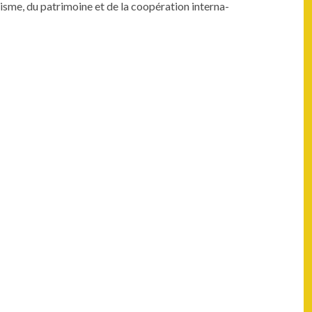
sme, du pat­ri­moine et de la coopéra­tion inter­na­