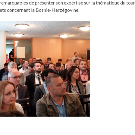
emar­quables de présen­ter son exper­tise sur la thé­ma­tique du touri
o­jets con­cer­nant la Bosnie-Herzégovine.