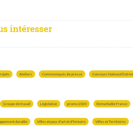
us intéresser
rojets
Ateliers
Communiqués de presse
Concours National Entrées
Groupe de travail
Législation
promo 2020
Remarkable France
oppement durable
Villes et pays d'art et d'histoire
Villes et Territoires