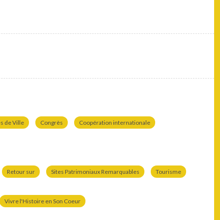
 de Ville
Congrès
Coopération internationale
Retour sur
Sites Patrimoniaux Remarquables
Tourisme
Vivre l'Histoire en Son Coeur