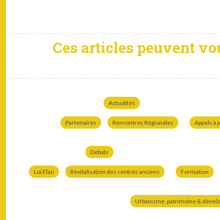
Ces articles peuvent vo
Actualités
Partenaires
Rencontres Régionales
Appels à p
Débats
Loi Elan
Revitalisation des centres anciens
Formation
Urbanisme, patrimoine & dével