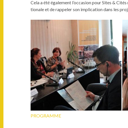
Cela a été égale­ment l’occasion pour Sites & Cités r
tionale et de rap­pel­er son impli­ca­tion dans les pr
PROGRAMME