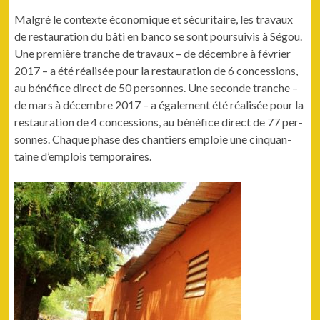
Mal­gré le con­texte économique et sécu­ri­taire, les travaux
de restau­ra­tion du bâti en ban­co se sont pour­suiv­is à Ségou.
Une pre­mière tranche de travaux – de décem­bre à févri­er
2017 – a été réal­isée pour la restau­ra­tion de 6 con­ces­sions,
au béné­fice direct de 50 per­son­nes. Une sec­onde tranche –
de mars à décem­bre 2017 – a égale­ment été réal­isée pour la
restau­ra­tion de 4 con­ces­sions, au béné­fice direct de 77 per­
son­nes. Chaque phase des chantiers emploie une cinquan­
taine d’emplois temporaires.