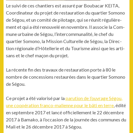
Le suivi de ces chantiers est assuré par Boubacar KEITA,
Coor­di­na­teur du pro­jet de restau­ra­tion du quarti­er Somono
de Ségou, et un comité de pilotage, qui se réu­nit régulière­
ment et qui a été renou­velé en novem­bre. Il asso­cie la Com­
mune urbaine de Ségou, l’intercommunalité, le chef du
quarti­er Somono, la Mis­sion Cul­turelle de Ségou, la Direc­
tion régionale d’Hôtellerie et du Tourisme ain­si que les arti­
sans et le chef maçon du projet.
La récente fin des travaux de restau­ra­tion porte à 80 le
nom­bre de con­ces­sions restau­rées dans le quarti­er Somono
de Ségou.
Ce pro­jet a été val­orisé par la
paru­tion de l’ouvrage Ségou,
une coopéra­tion fran­co-mali­enne pour le bâti en terre
, édité
en sep­tem­bre 2017 et lancé offi­cielle­ment le 22 décem­bre
2017 à Bamako, à l’occasion de la journée des com­munes du
Mali et le 26 décem­bre 2017 à Ségou.