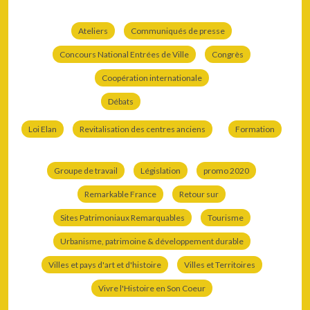
Ateliers
Communiqués de presse
Concours National Entrées de Ville
Congrès
Coopération internationale
Débats
Loi Elan
Revitalisation des centres anciens
Formation
Groupe de travail
Législation
promo 2020
Remarkable France
Retour sur
Sites Patrimoniaux Remarquables
Tourisme
Urbanisme, patrimoine & développement durable
Villes et pays d'art et d'histoire
Villes et Territoires
Vivre l'Histoire en Son Coeur