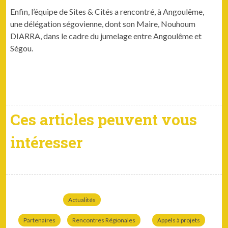
Enfin, l’équipe de Sites & Cités a ren­con­tré, à Angoulême,
une délé­ga­tion ségovi­enne, dont son Maire, Nouhoum
DIARRA, dans le cadre du jume­lage entre Angoulême et
Ségou.
Ces articles peuvent vous
intéresser
Actualités
Partenaires
Rencontres Régionales
Appels à projets