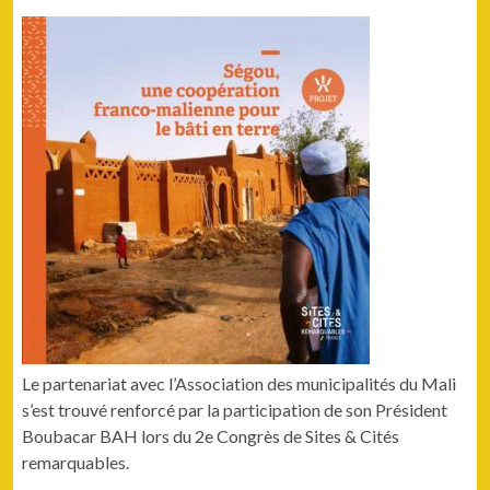
Le parte­nar­i­at avec l’Association des munic­i­pal­ités du Mali
s’est trou­vé ren­for­cé par la par­tic­i­pa­tion de son Prési­dent
Boubacar BAH lors du 2e Con­grès de Sites & Cités
remarquables.