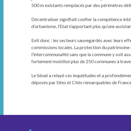
500 m exis­tants rem­placés par des périmètres dél
Décen­tralis­er sig­nifi­ait con­fi­er la compétence int
d’urbanisme, l’Etat n’apportant plus qu’une assis­ta
Exit donc : les secteurs sauve­g­ardés avec leurs effe
com­mis­sions locales. La pro­tec­tion du pat­ri­moine
l’intercommunalité sans que la com­mune y soit asso­
forte­ment mobil­isé plus de 250 com­munes à tra­ve
Le Sénat a relayé ces inquié­tudes et a pro­fondé­me
déposés par Sites et Cités remar­quables de France