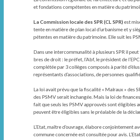
et fon­da­tions com­pé­tentes en matière du pat­ri­mo
La Com­mis­sion locale
des SPR (CL SPR)
est mise
tente en matière de plan local d’urbanisme et y siè
pé­tentes en matière du pat­ri­moine. Elle suit les 
Dans une inter­com­mu­nal­ité à plusieurs SPR il peu
bres de droit : le préfet, l’Abf, le prési­dent de l’E
com­plétée par 3 col­lèges com­posés à par­ité d’élus
représen­tants d’associations, de per­son­nes qualifi
La loi avait prévu que la fis­cal­ité « Mal­raux » d
des PSMV serait inchangée. Mais la loi de finances rec
fait que seuls les PSMV approu­vés sont éli­gi­ble
peu­vent être éli­gi­bles sans le préal­able de la déc­la
L’Etat, maître d’ouvrage, éla­bore con­join­te­ment ave
com­mune con­cernée est con­sultée pour avis. L’Etat 