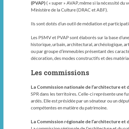
(PVAP)
( « super » AVAP, même si la nécessité du 
Ministère de la Culture (DRAC et ABF).
Ils sont dotés d’un outil de médiation et participat
Les PSMV et PVAP sont élaborés sur la base d’une
historique, urbain, architectural, archéologique, a
ou par groupe d’immeubles présentant des caracté
décoration, des modes constructifs et des matéria
Les commissions
La Com­mis­sion nationale de l’architecture et 
SPR dans les territoires. Celle-ci représente une fu
ardés. Elle est présidée par un séna­teur ou un député
com­pé­tentes en matière du pat­ri­moine.
La Commission régionale de l’architecture et 
La com­mis­sion régionale de l’architecture et du pat­