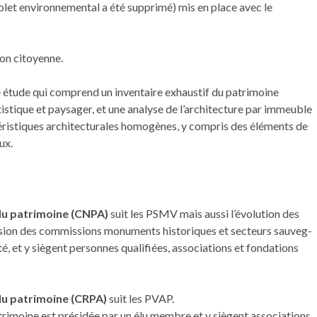
volet environnemental a été supprimé) mis en place avec le
ion citoyenne.
 étude qui comprend un inventaire exhaustif du patrimoine
rtistique et paysager, et une analyse de l’architecture par immeuble
ristiques architecturales homogènes, y compris des éléments de
ux.
du pat­ri­moine (CNPA)
suit les PSMV mais aus­si l’évolution des
sion des com­mis­sions mon­u­ments his­toriques et secteurs sauve­g­
, et y siè­gent personnes qualifiées, asso­ci­a­tions et fon­da­tions
du patrimoine (CRPA)
suit les PVAP.
ri­moine est présidée par un élu mem­bre et y siè­gent asso­ci­a­tions