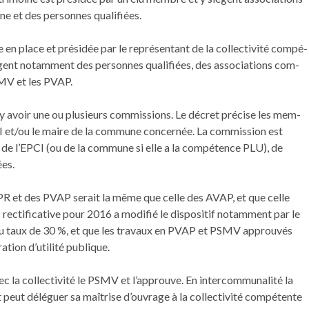
ine et des personnes qualifiées.
 en place et présidée par le représen­tant de la col­lec­tiv­ité com­pé­
­gent notam­ment des personnes qualifiées, des asso­ci­a­tions com­
PSMV et les PVAP.
t y avoir une ou plusieurs com­mis­sions. Le décret précise les mem­
PCI et/ou le maire de la com­mune con­cernée. La com­mis­sion est
 de l’EPCI (ou de la com­mune si elle a la com­pé­tence PLU), de
ées.
es SPR et des PVAP serait la même que celle des AVAP, et que celle
­ti­fica­tive pour 2016 a mod­i­fié le dis­posi­tif notam­ment par le
s au taux de 30 %, et que les travaux en PVAP et PSMV approu­vés
­ra­tion d’utilité publique.
c la col­lec­tiv­ité le PSMV et l’approuve. En inter­com­mu­nal­ité la
peut déléguer sa maîtrise d’ouvrage à la col­lec­tiv­ité com­pé­tente