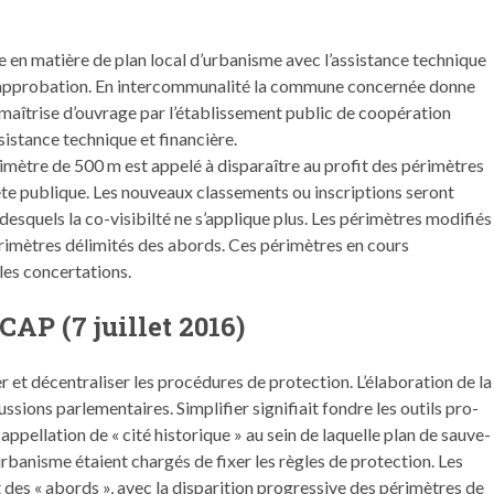
nte en matière de plan local d’urbanisme avec l’assistance tech­nique
appro­ba­tion. En inter­com­mu­nal­ité la com­mune con­cernée donne
 maîtrise d’ouvrage par l’établissement pub­lic de coopéra­tion
istance tech­nique et financière.
rimètre de 500 m est appelé à dis­paraître au prof­it des périmètres
uête publique. Les nou­veaux classe­ments ou inscrip­tions seront
squels la co-vis­i­bilté ne s’applique plus. Les périmètres mod­i­fiés
imètres délim­ités des abor­ds. Ces périmètres en cours
lles concertations.
LCAP (7 juillet 2016)
er et décen­tralis­er les procé­dures de pro­tec­tion. L’élaboration de la
ions par­lemen­taires. Sim­pli­fi­er sig­nifi­ait fon­dre les out­ils pro­
el­la­tion de « cité his­torique » au sein de laque­lle plan de sauve­
rbanisme étaient chargés de fix­er les règles de pro­tec­tion. Les
es « abor­ds », avec la dis­pari­tion pro­gres­sive des périmètres de