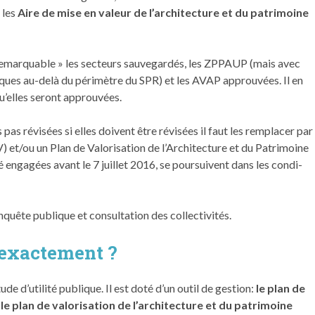
 les
Aire de mise en valeur de l’architecture et du patrimoine
l remar­quable » les secteurs sauve­g­ardés, les ZPPAUP (mais avec
riques au-delà du périmètre du SPR) et les AVAP approu­vées. Il en
’elles seront approu­vées.
as révisées si elles doivent être révisées il faut les remplacer par
 et/ou un Plan de Valorisation de l’Architecture et du Patrimoine
gagées avant le 7 juillet 2016, se pour­suiv­ent dans les con­di­
uête publique et con­sul­ta­tion des col­lec­tiv­ités.
 exactement ?
de d’utilité publique. Il est doté d’un outil de gestion:
le plan de
e plan de valorisation de l’architecture et du patrimoine