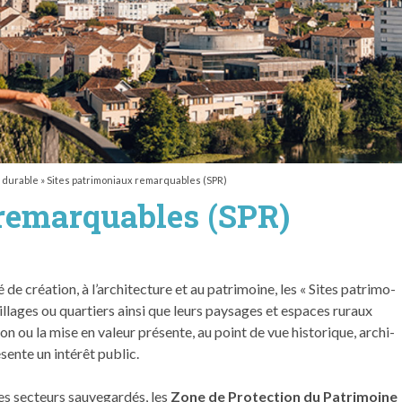
 durable
»
Sites patrimoniaux remarquables (SPR)
remarquables (SPR)
é de création, à l’architecture et au patrimoine, les « Sites pat­ri­mo­
vil­lages ou quartiers ain­si que leurs paysages et espaces ruraux
­ta­tion ou la mise en valeur présente, au point de vue his­torique, archi­
ésente un intérêt public.
les secteurs sauve­g­ardés, les
Zone de Protection du Patrimoine