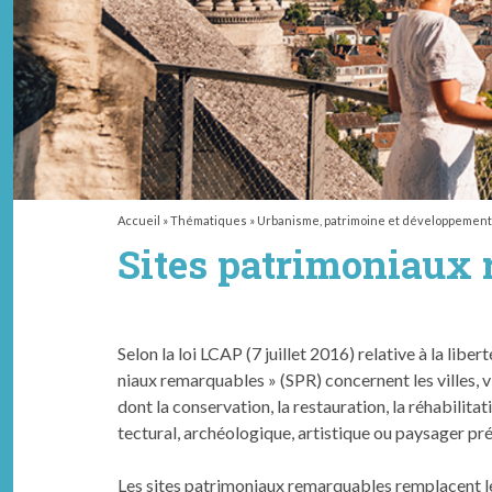
Accueil
»
Thématiques
»
Urbanisme, patrimoine et développement
Sites patrimoniaux 
Selon la loi LCAP (7 juillet 2016) relative à la libert
ni­aux remar­quables » (SPR) con­cer­nent les villes, 
dont la con­ser­va­tion, la restau­ra­tion, la réha­bil­i
tec­tur­al, archéologique, artis­tique ou paysager pr
Les sites pat­ri­mo­ni­aux remar­quables rem­pla­cent 