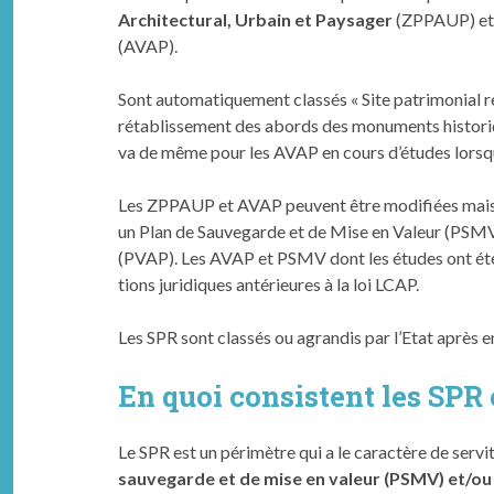
Architectural, Urbain et Paysager
(ZPPAUP) et
(AVAP).
Sont automa­tique­ment classés « Site pat­ri­mo­ni­a
rétab­lisse­ment des abor­ds des mon­u­ments his­to
va de même pour les AVAP en cours d’études lorsqu
Les ZPPAUP et AVAP peu­vent être mod­i­fiées mais p
un Plan de Sauvegarde et de Mise en Valeur (PSMV)
(PVAP). Les AVAP et PSMV dont les études ont été en
tions juridiques antérieures à la loi LCAP.
Les SPR sont classés ou agran­dis par l’Etat après enq
En quoi consistent les SPR
Le SPR est un périmètre qui a le caractère de servitu
sauvegarde et de mise en valeur (PSMV) et/ou l