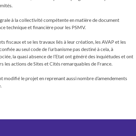
imités.
é­grale à la col­lec­tiv­ité com­pé­tente en matière de doc­u­ment
nce tech­nique et finan­cière pour les PSMV.
ts fiscaux et se les travaux liés à leur créa­tion, les AVAP et les
 con­fiée au seul code de l’urbanisme pas des­tiné à cela, à
ciée, la qua­si absence de l’Etat ont généré des inquié­tudes et ont
rs les actions de Sites et Cités remar­quables de France.
nt mod­i­fié le pro­jet en reprenant aus­si nom­bre d’amendements
.