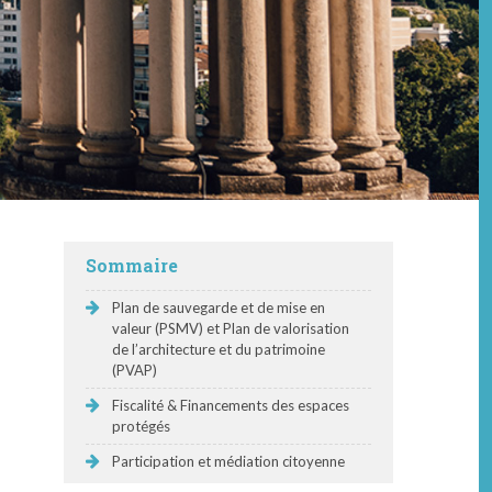
Sommaire
Plan de sauve­g­arde et de mise en
valeur (PSMV) et Plan de val­ori­sa­tion
de l’architecture et du pat­ri­moine
(PVAP)
Fiscalité & Financements des espaces
protégés
Participation et médiation citoyenne