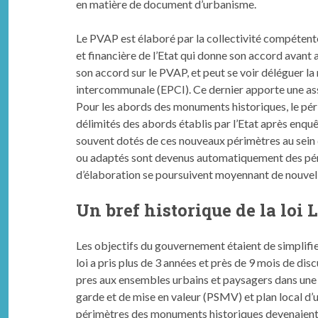
en matière de doc­u­ment d’urbanisme.
Le PVAP est élaboré par la col­lec­tiv­ité com­pé­te
et finan­cière de l’Etat qui donne son accord avant 
son accord sur le PVAP, et peut se voir déléguer la
inter­com­mu­nale (EPCI). Ce dernier apporte une ass
Pour les abor­ds des mon­u­ments his­toriques, le pé
délim­ités des abor­ds étab­lis par l’Etat après enq
souvent dotés de ces nou­veaux périmètres au sein de
ou adap­tés sont devenus automa­tique­ment des pér
d’élaboration se pour­suiv­ent moyen­nant de nou­ve
Un bref his­torique de la loi 
Les objec­tifs du gou­verne­ment étaient de sim­pli­fi­
loi a pris plus de 3 années et près de 9 mois de dis­cus­s
pres aux ensem­bles urbains et paysagers dans une app
g­arde et de mise en valeur (PSMV) et plan local d’u
périmètres des mon­u­ments his­toriques deve­naient d