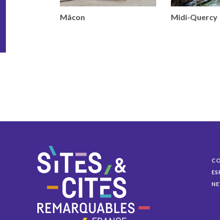
Mâcon
Midi-Quercy
C
ES
NE