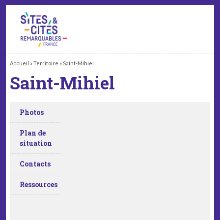
CONTACT
PARTENAIRES
MON ESPACE ADHÉRENT
Accueil
»
Territoire
»
Saint-Mihiel
Saint-Mihiel
Photos
Plan de
situation
Contacts
Ressources