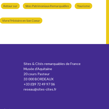
Retour sur
Sites Patrimoniaux Remarquables
Tourisme
Vivre l'Histoire en Son Coeur
Sites & Cités remarquables de France
Musée d’Aquitaine
20 cours Pasteur
33 000 BORDEAUX
+33 (0)9 72 49 97 06
reseau@sites-cites.fr