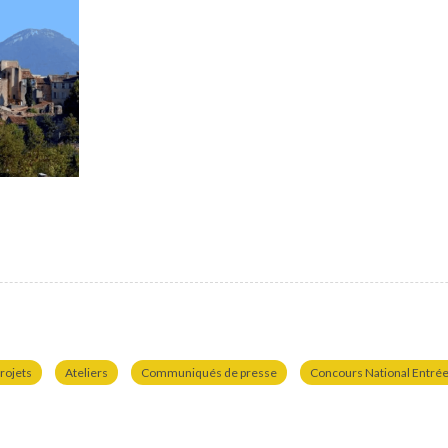
rojets
Ateliers
Communiqués de presse
Concours National Entrées