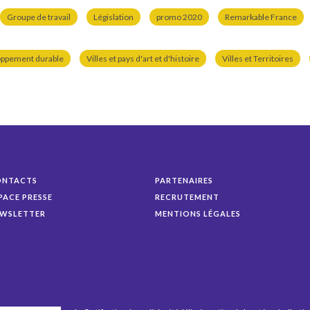
Groupe de travail
Législation
promo 2020
Remarkable France
oppement durable
Villes et pays d'art et d'histoire
Villes et Territoires
ONTACTS
PARTENAIRES
PACE PRESSE
RECRUTEMENT
WSLETTER
MENTIONS LÉGALES