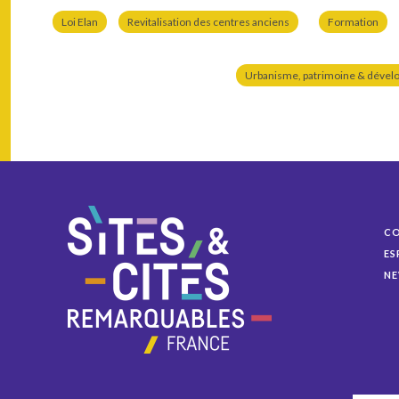
Loi Elan
Revitalisation des centres anciens
Formation
Urbanisme, patrimoine & dével
C
ES
NE