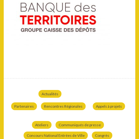
Actualités
Partenaires
Rencontres Régionales
Appels à projets
Ateliers
Communiqués de presse
Concours National Entrées de Ville
Congrès