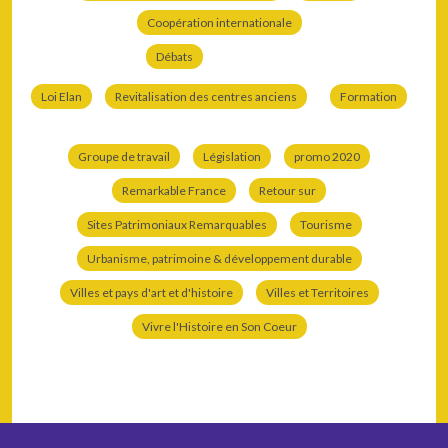
Coopération internationale
Débats
Loi Elan
Revitalisation des centres anciens
Formation
Groupe de travail
Législation
promo 2020
Remarkable France
Retour sur
Sites Patrimoniaux Remarquables
Tourisme
Urbanisme, patrimoine & développement durable
Villes et pays d'art et d'histoire
Villes et Territoires
Vivre l'Histoire en Son Coeur