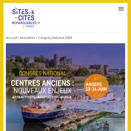
CONTACT
PARTENAIRES
MON ESPACE ADHÉRENT
Accueil
»
Actualités
»
Congrès National 2024