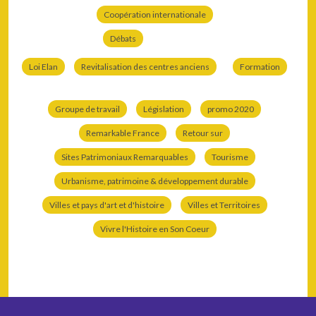
Coopération internationale
Débats
Loi Elan
Revitalisation des centres anciens
Formation
Groupe de travail
Législation
promo 2020
Remarkable France
Retour sur
Sites Patrimoniaux Remarquables
Tourisme
Urbanisme, patrimoine & développement durable
Villes et pays d'art et d'histoire
Villes et Territoires
Vivre l'Histoire en Son Coeur