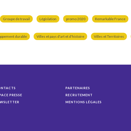
Groupe de travail
Législation
promo 2020
Remarkable France
oppement durable
Villes et pays d'art et d'histoire
Villes et Territoires
ONTACTS
PARTENAIRES
PACE PRESSE
RECRUTEMENT
WSLETTER
MENTIONS LÉGALES