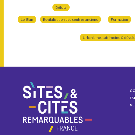
Débats
Loi Elan
Revitalisation des centres anciens
Formation
Urbanisme, patrimoine & dével
C
ES
NE