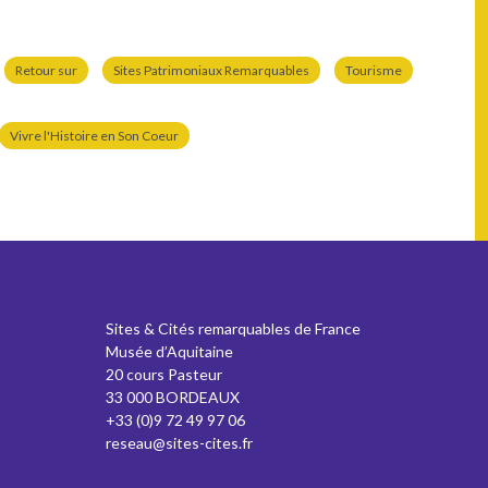
Retour sur
Sites Patrimoniaux Remarquables
Tourisme
Vivre l'Histoire en Son Coeur
Sites & Cités remarquables de France
Musée d’Aquitaine
20 cours Pasteur
33 000 BORDEAUX
+33 (0)9 72 49 97 06
reseau@sites-cites.fr