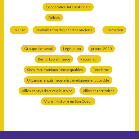
Coopération internationale
Débats
Loi Elan
Revitalisation des centres anciens
Formation
Groupe de travail
Législation
promo 2020
Remarkable France
Retour sur
Sites Patrimoniaux Remarquables
Tourisme
Urbanisme, patrimoine & développement durable
Villes et pays d'art et d'histoire
Villes et Territoires
Vivre l'Histoire en Son Coeur