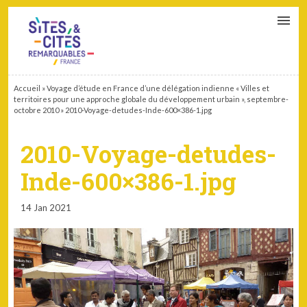
CONTACT
PARTENAIRES
MON ESPACE ADHÉRENT
Accueil
»
Voyage d’étude en France d’une délégation indienne « Villes et
territoires pour une approche globale du développement urbain », septembre-
octobre 2010
»
2010-Voyage-detudes-Inde-600×386-1.jpg
2010-Voyage-detudes-
Inde-600×386-1.jpg
14 Jan 2021