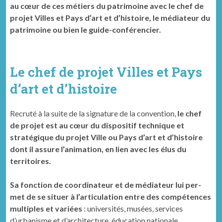
au cœur de ces métiers du patrimoine avec le chef de
projet Villes et Pays d’art et d’histoire, le médiateur du
patrimoine ou bien le guide-conférencier.
Le chef de projet Villes et Pays
d’art et d’histoire
Recruté à la suite de la sig­na­ture de la con­ven­tion,
le chef
de projet est au cœur du dis­posi­tif tech­nique et
stratégique du pro­jet Ville ou Pays d’art et d’histoire
dont il assure l’animation, en lien avec les élus du
territoires.
Sa fonc­tion de coor­di­na­teur et de médi­a­teur lui per­
met de se situer à l’articulation entre des com­pé­tences
mul­ti­ples et var­iées
: uni­ver­sités, musées, ser­vices
d’urbanisme et d’architecture, édu­ca­tion nationale,