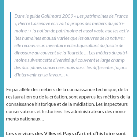
Dans le guide Gal­li­mard 2009 « Les pat­ri­moines de France
», Pierre Cazenave écrivait à pro­pos des métiers du pat­ri­
moine : « la notion de pat­ri­moine et aus­si vaste que les activ­
ités humaines et aus­si var­iée que les œuvres de la nature :
elle recou­vre un inven­taire éclec­tique allant du fos­sile de
dinosaure au cou­vent de la Tourette … Les métiers du pat­ri­
moine suiv­ent cette diver­sité qui cou­vrent le large champ
des dis­ci­plines con­cernées mais aus­si les dif­férentes façons
d’intervenir en sa faveur… ».
En par­al­lèle des métiers de la con­nais­sance tech­nique, de la
restau­ra­tion ou de la créa­tion, sont apparus les métiers de la
con­nais­sance his­torique et de la médi­a­tion. Les inspecteurs
con­ser­va­teurs et his­to­riens, les admin­is­tra­teurs des mon­u­
ments nationaux…
Les services des Villes et Pays d’art et d’histoire sont