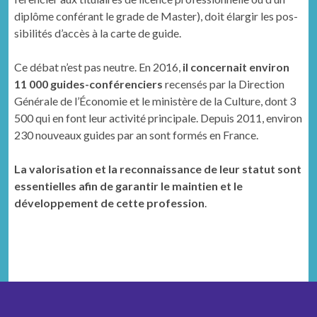
diplôme con­férant le grade de Mas­ter), doit élargir les pos­
si­bil­ités d’accès à la carte de guide.
Ce débat n’est pas neu­tre. En 2016,
il con­cernait env­i­ron
11 000 guides-con­férenciers
recen­sés par la Direc­tion
Générale de l’Économie et le min­istère de la Cul­ture, dont 3
500 qui en font leur activ­ité prin­ci­pale. Depuis 2011, env­i­ron
230 nou­veaux guides par an sont for­més en France.
La valorisation et la reconnaissance de leur statut sont
essentielles afin de garantir le maintien et le
développement de cette profession
.