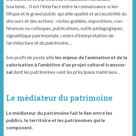
tourisme… Il est l’interface entre la con­nais­sance sci­en­
tifique et le grand pub­lic qui allie qual­ité et acces­si­bil­ité du
dis­cours et des actions : vis­ites guidées, expo­si­tions, con­
férences ou col­lo­ques, pub­li­ca­tions, out­ils péd­a­gogiques,
sig­nalé­tique pat­ri­mo­ni­ale, cen­tre d’interprétation de
l’architecture et du patrimoine…
Son pro­fil de poste allie
les enjeux de l’animation et de la
val­ori­sa­tion à l’ambition d’un pro­jet cul­turel trans­ver­
sal
dont les pat­ri­moines sont les prin­ci­paux matériaux…
Le médiateur du patrimoine
Le médiateur du patrimoine fait le lien entre les
publics, le territoire et les patrimoines qui le
composent.