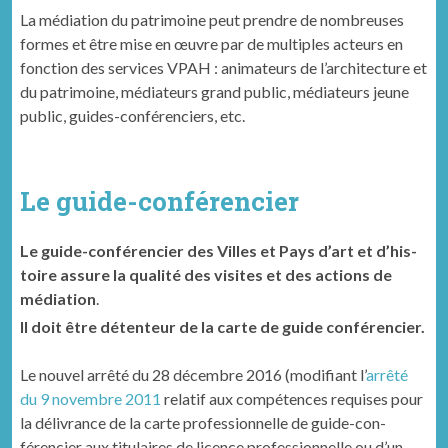
La médiation du patrimoine peut prendre de nombreuses
formes et être mise en œuvre par de multiples acteurs en
fonction des services VPAH : animateurs de l’architecture et
du patrimoine, médiateurs grand public, médiateurs jeune
public, guides-conférenciers, etc.
Le guide-con­férenci­er
Le guide-con­férenci­er des Villes et Pays d’art et d’his­
toire assure la qualité des visites et des actions de
médiation
.
Il doit être détenteur de la carte de guide conférencier.
Le nou­v­el arrêté du 28 décem­bre 2016 (mod­i­fi­ant l’
arrêté
du 9 novem­bre 2011
relatif aux com­pé­tences req­ui­s­es pour
la délivrance de la carte pro­fes­sion­nelle de guide-con­
férenci­er aux tit­u­laires de licence pro­fes­sion­nelle ou d’un