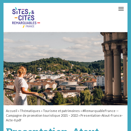
CONTACT
PARTENAIRES
MON ESPACE ADHÉRENT
Accueil
»
Thématiques
»
Tourisme et patrimoines
»
#RemarquableFrance —
Campagne de promotion touristique 2021 – 2022
»
Presentation-Atout-France-
Acte-II.pdf