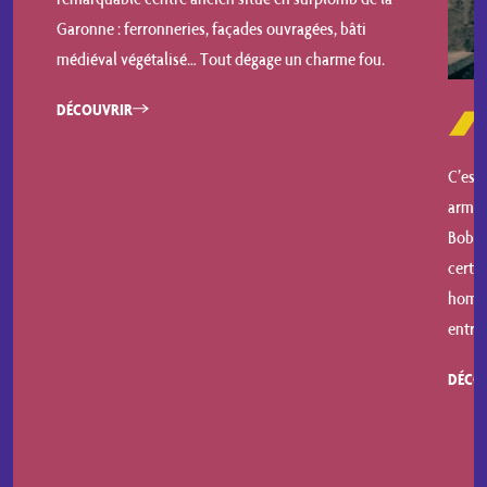
Garonne : ferronneries, façades ouvragées, bâti
médiéval végétalisé… Tout dégage un charme fou.
DÉCOUVRIR
C’est 
armes 
Bobby
certai
homma
entre 
DÉCO