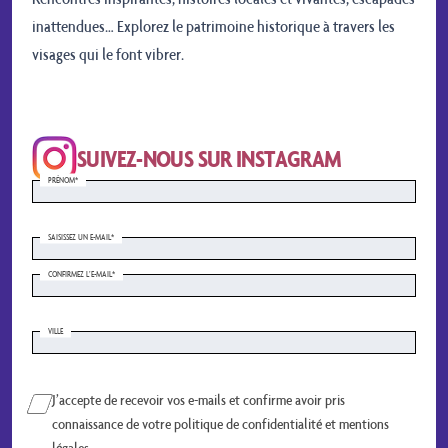
inattendues… Explorez le patrimoine historique à travers les
visages qui le font vibrer.
SUIVEZ-NOUS SUR INSTAGRAM
PRÉNOM*
PRÉNOM
(NÉCESSAIRE)
SAISISSEZ UN E-MAIL*
SAISISSEZ
UN
E-
CONFIRMEZ L’E-MAIL*
MAIL
(NÉCESSAIRE)
VILLE
ADRESSE
Case
J’accepte de recevoir vos e-mails et confirme avoir pris
à
connaissance de votre politique de confidentialité et mentions
cocher
(Nécessaire)
légales.