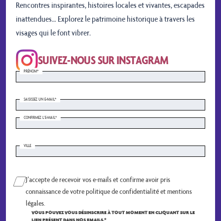
Rencontres inspirantes, histoires locales et vivantes, escapades
inattendues… Explorez le patrimoine historique à travers les
visages qui le font vibrer.
SUIVEZ-NOUS SUR INSTAGRAM
PRÉNOM*
PRÉNOM
(NÉCESSAIRE)
SAISISSEZ UN E-MAIL*
SAISISSEZ
UN
E-
CONFIRMEZ L’E-MAIL*
MAIL
(NÉCESSAIRE)
VILLE
ADRESSE
Case
J’accepte de recevoir vos e-mails et confirme avoir pris
à
connaissance de votre politique de confidentialité et mentions
cocher
(Nécessaire)
légales.
VOUS POUVEZ VOUS DÉSINSCRIRE À TOUT MOMENT EN CLIQUANT SUR LE
LIEN PRÉSENT DANS NOS EMAILS.*