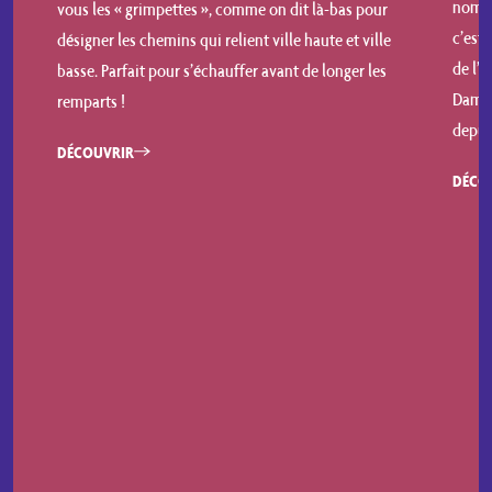
nombr
vous les « grimpettes », comme on dit là-bas pour
c’est 
désigner les chemins qui relient ville haute et ville
de l’h
basse. Parfait pour s’échauffer avant de longer les
Dame 
remparts !
depuis
DÉCOUVRIR
DÉCO