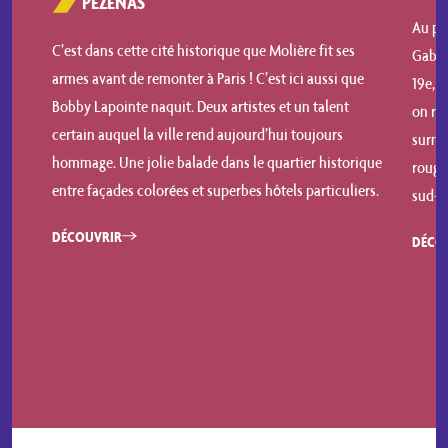
PÉZENAS
Au pie
C’est dans cette cité historique que Molière fit ses
Gabri
armes avant de remonter à Paris ! C’est ici aussi que
19e, f
Bobby Lapointe naquit. Deux artistes et un talent
on rem
certain auquel la ville rend aujourd’hui toujours
surnom
hommage. Une jolie balade dans le quartier historique
rouge 
entre façades colorées et superbes hôtels particuliers.
sud-o
DÉCOUVRIR
DÉCO