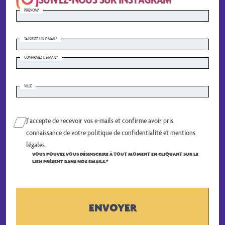
PRÉNOM*
PRÉNOM
(NÉCESSAIRE)
SAISISSEZ UN E-MAIL*
SAISISSEZ
UN
E-
CONFIRMEZ L’E-MAIL*
MAIL
(NÉCESSAIRE)
VILLE
ADRESSE
Case
J’accepte de recevoir vos e-mails et confirme avoir pris
à
connaissance de votre politique de confidentialité et mentions
cocher
(Nécessaire)
légales.
VOUS POUVEZ VOUS DÉSINSCRIRE À TOUT MOMENT EN CLIQUANT SUR LE
LIEN PRÉSENT DANS NOS EMAILS.*
CAPTCHA