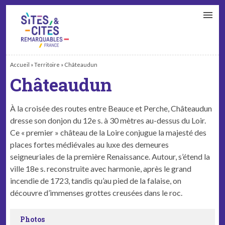
CONTACT
PARTENAIRES
MON ESPACE ADHÉRENT
Accueil
»
Territoire
»
Châteaudun
Châteaudun
À la croisée des routes entre Beauce et Perche, Châteaudun
dresse son donjon du 12e s. à 30 mètres au-dessus du Loir.
Ce « premier » château de la Loire conjugue la majesté des
places fortes médiévales au luxe des demeures
seigneuriales de la première Renaissance. Autour, s’étend la
ville 18e s. reconstruite avec harmonie, après le grand
incendie de 1723, tandis qu’au pied de la falaise, on
découvre d’immenses grottes creusées dans le roc.
Photos