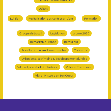
Coopération internationale
Débats
Loi Elan
Revitalisation des centres anciens
Formation
Groupe de travail
Législation
promo 2020
Remarkable France
Retour sur
Sites Patrimoniaux Remarquables
Tourisme
Urbanisme, patrimoine & développement durable
Villes et pays d'art et d'histoire
Villes et Territoires
Vivre l'Histoire en Son Coeur