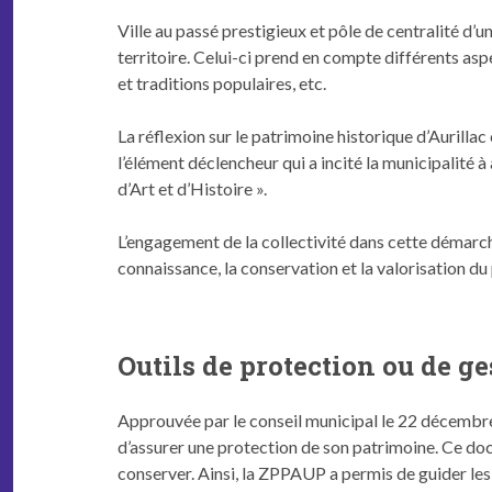
Ville au passé pres­tigieux et pôle de cen­tral­ité d’un t
ter­ri­toire. Celui-ci prend en compte dif­férents as
et tra­di­tions pop­u­laires, etc.
La réflex­ion sur le pat­ri­moine his­torique d’Au­ri
l’élément déclencheur qui a incité la munic­i­pal­ité à
d’Art et d’Histoire ».
L’en­gage­ment de la col­lec­tiv­ité dans cette démarch
con­nais­sance, la con­ser­va­tion et la val­ori­sa­tion du
Outils de protection ou de g
Approu­vée par le con­seil munic­i­pal le 22 décem­bre
d’as­sur­er une pro­tec­tion de son pat­ri­moine. Ce do
con­serv­er. Ain­si, la ZPPAUP a per­mis de guider les