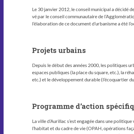
Le 30 jan­vi­er 2012, le con­seil munic­i­pal a décidé
vé par le con­seil com­mu­nau­taire de l’Ag­gloméra­t
l’élab­o­ra­tion de ce doc­u­ment d’ur­ban­isme a été l’o
Projets urbains
Depuis le début des années 2000, les poli­tiques urba
espaces publiques (la place du square, etc.), la réha­
etc.) et le développe­ment durable (l’é­co­quarti­er d
Programme d’action spécifiq
La ville d’Au­ril­lac s’est engagée dans une poli­tiqu
l’habi­tat et du cadre de vie (OPAH, opéra­tions façad