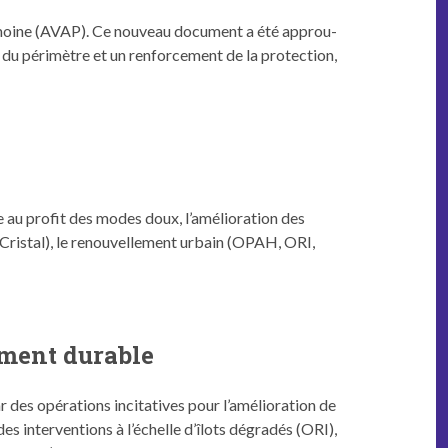
­ri­moine (AVAP). Ce nou­veau doc­u­ment a été approu­
du périmètre et un ren­force­ment de la pro­tec­tion,
e au prof­it des modes doux, l’amélio­ra­tion des
e Cristal), le renou­velle­ment urbain (OPAH, ORI,
ement durable
 des opéra­tions inci­ta­tives pour l’amélio­ra­tion de
es inter­ven­tions à l’échelle d’îlots dégradés (ORI),