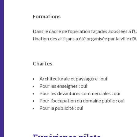
Formations
Dans le cadre de l’opéra­tion façades adossées à l’O
ti­na­tion des arti­sans a été organ­isée par la ville d’A
Chartes
Archi­tec­turale et paysagère : oui
Pour les enseignes : oui
Pour les devan­tures com­mer­ciales : oui
Pour l’oc­cu­pa­tion du domaine pub­lic : oui
Pour la pub­lic­ité : oui