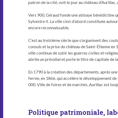
patron de la cité, voit le jour au château d’Au­ril­lac
Vers 900, Géraud fonde une abbaye béné­dic­tine qu
Sylvestre II. La ville s’est d’abord con­sti­tuée autou
encore reconnaissable.
C’est au treiz­ième siè­cle que s’or­gan­isent des cou­
con­suls et la prise du château de Saint-Éti­enne en 12
ville con­tin­ue de subir les guer­res civiles et religi
abrite un pré­sidi­al et porte le titre de cap­i­tale d
En 1790 à la créa­tion des départe­ments, après une pér
fer­rée, en 1866, qui accélère le développe­ment de l
000. Ville de foires et de marchés, Auril­lac est to
Politique patrimoniale, lab