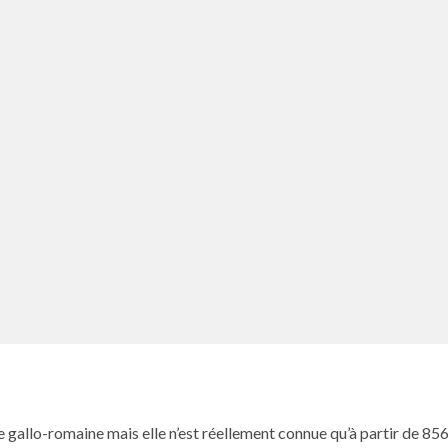
que gal­lo-romaine mais elle n’est réelle­ment con­nue qu’à par­tir de