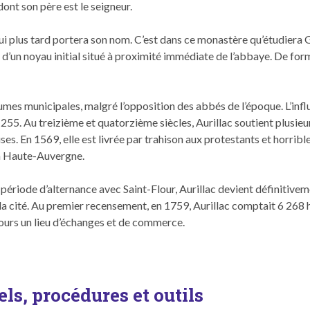
, dont son père est le seigneur.
i plus tard portera son nom. C’est dans ce monastère qu’étudiera G
r d’un noy­au ini­tial situé à prox­im­ité immé­di­ate de l’abbaye. De for
tumes munic­i­pales, mal­gré l’op­po­si­tion des abbés de l’époque. L’in
55. Au treiz­ième et qua­torz­ième siè­cles, Auril­lac sou­tient plusieur
euses. En 1569, elle est livrée par trahi­son aux protes­tants et hor­ri­b
e la Haute-Auvergne.
i­ode d’al­ter­nance avec Saint-Flour, Auril­lac devient défini­tive­men
a cité. Au pre­mier recense­ment, en 1759, Auril­lac comp­tait 6 268 
u­jours un lieu d’échanges et de commerce.
els, procédures et outils