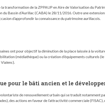
 de la trans­for­ma­tion de la ZPPAUP en Aire de Val­ori­sa­tion du Pat
ion du Bassin d’Au­ril­lac (CABA) le 28/11/2016. Out­re une exten­sion 
c­ca­sion d’ap­pro­fondir la con­nais­sance du pat­ri­moine aurillacois.
ines ont pour objec­tif la diminu­tion de la place lais­sée à la voitur
bil­i­ta­tion (médiathèque) ou la créa­tion d’équipements cul­turels (l
u Vialenc).
ue pour le bâti ancien et le développ
e volon­tariste de renou­velle­ment urbain qui se traduit notam­ment par
es), des actions en faveur de l’at­trac­tiv­ité com­mer­ciale (FISAC), d