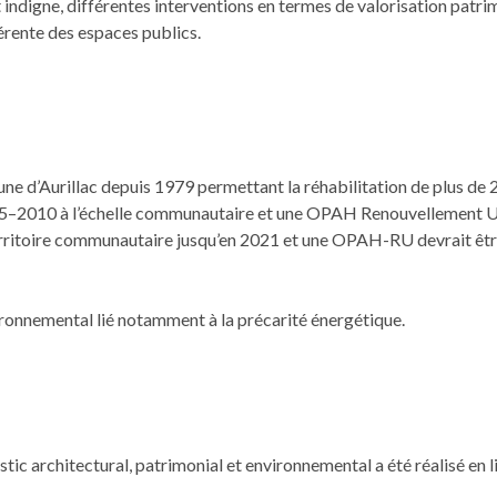
ndigne, dif­férentes inter­ven­tions en ter­mes de val­ori­sa­tion pat­ri­
ohérente des espaces publics.
 d’Au­ril­lac depuis 1979 per­me­t­tant la réha­bil­i­ta­tion de plus
2005–2010 à l’échelle com­mu­nau­taire et une OPAH Renou­velle­ment
ter­ri­toire com­mu­nau­taire jusqu’en 2021 et une OPAH-RU devrait ê
ron­nemen­tal lié notam­ment à la pré­car­ité énergétique.
ic archi­tec­tur­al, pat­ri­mo­ni­al et envi­ron­nemen­tal a été réal­isé en 