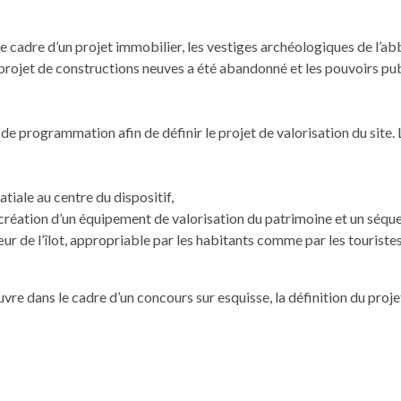
 le cadre d’un pro­jet immo­bili­er, les ves­tiges archéologiques de l’
 pro­jet de con­struc­tions neuves a été aban­don­né et les pou­voirs pub
 de pro­gram­ma­tion afin de définir le pro­jet de val­ori­sa­tion du si
tiale au cen­tre du dispositif,
 créa­tion d’un équipement de val­ori­sa­tion du pat­ri­moine et un séq
ur de l’îlot, appro­pri­able par les habi­tants comme par les touristes
­vre dans le cadre d’un con­cours sur esquisse, la déf­i­ni­tion du pro