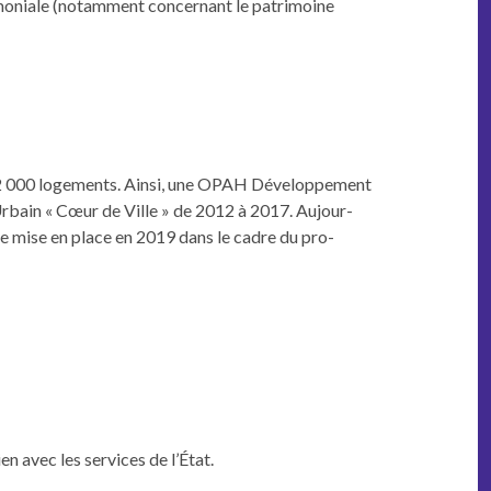
mo­ni­ale (notam­ment con­cer­nant le pat­ri­moine
 de 2 000 loge­ments. Ain­si, une OPAH Développe­ment
 Urbain « Cœur de Ville » de 2012 à 2017. Aujour­
tre mise en place en 2019 dans le cadre du pro­
lien avec les ser­vices de l’État.