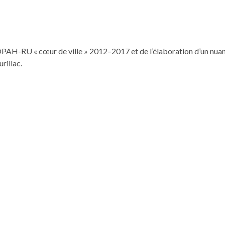
PAH-RU « cœur de ville » 2012–2017 et de l’élab­o­ra­tion d’un nuanc
urillac.