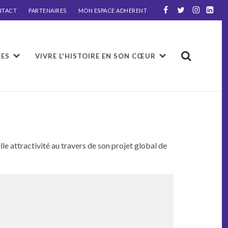
NTACT
PARTENAIRES
MON ESPACE ADHÉRENT
CES
VIVRE L'HISTOIRE EN SON CŒUR
lle attrac­tiv­ité au tra­vers de son pro­jet glob­al de