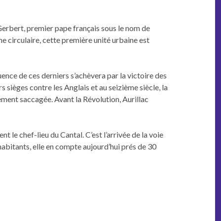
er­bert, pre­mier pape français sous le nom de
me cir­cu­laire, cette pre­mière unité urbaine est
fluence de ces derniers s’achèvera par la vic­toire des
s sièges con­tre les Anglais et au seiz­ième siè­cle, la
le­ment saccagée. Avant la Révo­lu­tion, Auril­lac
t le chef-lieu du Can­tal. C’est l’ar­rivée de la voie
habi­tants, elle en compte aujour­d’hui prés de 30