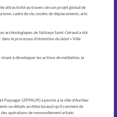
lle attrac­tiv­ité au tra­vers de son pro­jet glob­al de
 tourisme, cadre de vie, modes de déplace­ments, arts
­tiges archéologiques de l’ab­baye Saint-Géraud a été
r dans le proces­sus d’ob­ten­tion du label « Ville
e visant à dévelop­per les actions de médi­a­tion, la
 et Paysager (ZPPAUP) a per­mis à la ville d’Au­ril­lac
ments ou détails archi­tec­turaux) qu’il con­vient de
e des opéra­tions de renou­velle­ment urbain.