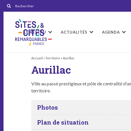
LE RÉSEAU
ACTUALITÉS
AGENDA
Accueil
»
Territoire
»
Aurillac
Aurillac
Ville au passé pres­tigieux et pôle de cen­tral­ité d’un t
territoire.
Photos
Plan de situation