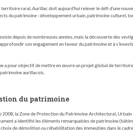
er­ri­toire rur­al, Auril­lac doit aujour­d’hui relever le défi d’une nou­ve
pects du pat­ri­moine : développe­ment urbain, pat­ri­moine cul­turel,
l­lac existe depuis de nom­breuses années, mais la décou­verte des ves
 appro­fondir son engage­ment en faveur du pat­ri­moine et à s’in­ve­sti
e a pour objec­tif de met­tre en œuvre un pro­jet glob­al de ter­ri­toir
 pat­ri­moine aurillacois.
estion du patrimoine
 2008, la Zone de Pro­tec­tion du Pat­ri­moine Archi­tec­tur­al, Urbain
c­u­ment a iden­ti­fié les élé­ments remar­quables de pat­ri­moine (bâti­
 choix de démo­li­tion ou réha­bil­i­ta­tion des immeubles dans le cadr