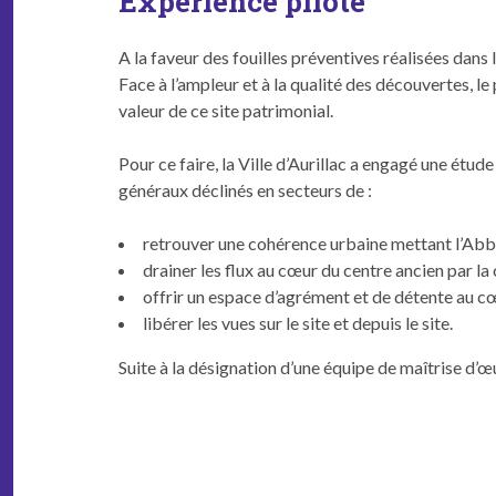
Expérience pilote
A la faveur des fouilles préven­tives réal­isées dans
Face à l’am­pleur et à la qual­ité des décou­vertes, le
valeur de ce site patrimonial.
Pour ce faire, la Ville d’Au­ril­lac a engagé une étude
généraux déclinés en secteurs de :
retrou­ver une cohérence urbaine met­tant l’Ab­ba­
drain­er les flux au cœur du cen­tre ancien par la
offrir un espace d’a­gré­ment et de détente au cœ
libér­er les vues sur le site et depuis le site.
Suite à la désig­na­tion d’une équipe de maîtrise d’œu