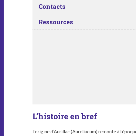
Contacts
Ressources
L’histoire en bref
L’origine d’Au­ril­lac (Aure­li­acum) remonte à l’épo