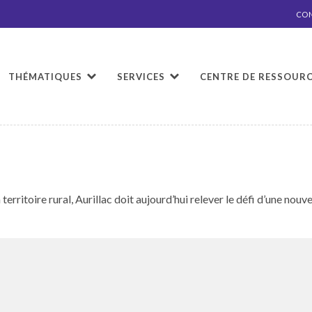
CO
THÉMATIQUES
SERVICES
CENTRE DE RESSOUR
er­ri­toire rur­al, Auril­lac doit aujour­d’hui relever le défi d’une nou­ve