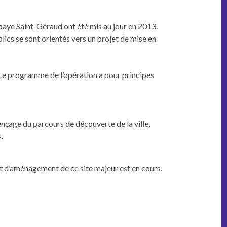
ab­baye Saint-Géraud ont été mis au jour en 2013.
lics se sont ori­en­tés vers un pro­jet de mise en
te. Le pro­gramme de l’opéra­tion a pour principes
uençage du par­cours de décou­verte de la ville,
,
­jet d’amé­nage­ment de ce site majeur est en cours.