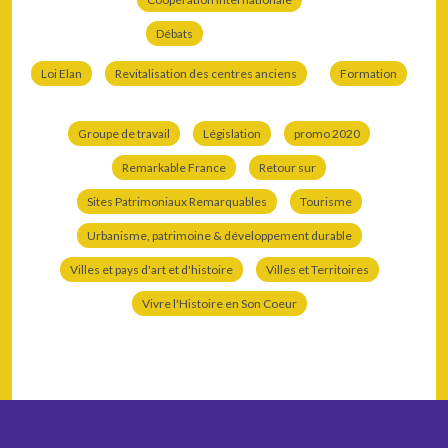
Débats
Loi Elan
Revitalisation des centres anciens
Formation
Groupe de travail
Législation
promo 2020
Remarkable France
Retour sur
Sites Patrimoniaux Remarquables
Tourisme
Urbanisme, patrimoine & développement durable
Villes et pays d'art et d'histoire
Villes et Territoires
Vivre l'Histoire en Son Coeur