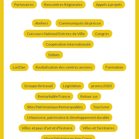
Partenaires
Rencontres Régionales
Appels à projets
Ateliers
Communiqués de presse
Concours National Entrées de Ville
Congrès
Coopération internationale
Débats
Loi Elan
Revitalisation des centres anciens
Formation
Groupe de travail
Législation
promo 2020
Remarkable France
Retour sur
Sites Patrimoniaux Remarquables
Tourisme
Urbanisme, patrimoine & développement durable
Villes et pays d'art et d'histoire
Villes et Territoires
Vivre l'Histoire en Son Coeur