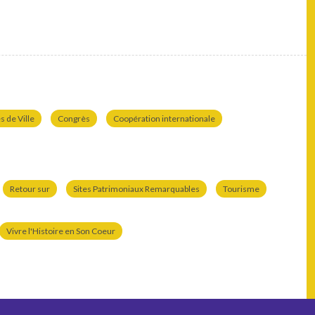
 de Ville
Congrès
Coopération internationale
Retour sur
Sites Patrimoniaux Remarquables
Tourisme
Vivre l'Histoire en Son Coeur