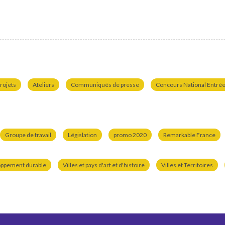
rojets
Ateliers
Communiqués de presse
Concours National Entrées
Groupe de travail
Législation
promo 2020
Remarkable France
oppement durable
Villes et pays d'art et d'histoire
Villes et Territoires