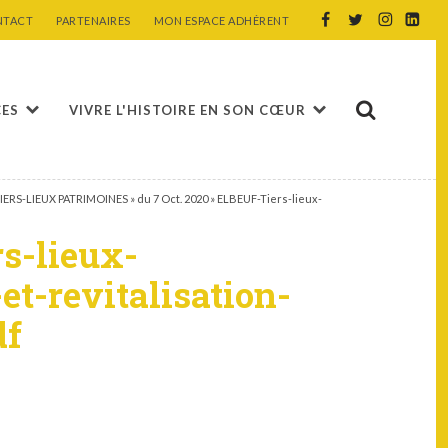
NTACT
PARTENAIRES
MON ESPACE ADHÉRENT
CES
VIVRE L'HISTOIRE EN SON CŒUR
IERS-LIEUX PATRIMOINES » du 7 Oct. 2020
»
ELBEUF-Tiers-lieux-
s-lieux-
et-revitalisation-
df