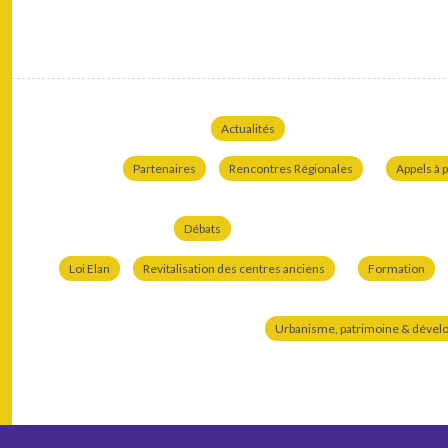
Actualités
Partenaires
Rencontres Régionales
Appels à p
Débats
Loi Elan
Revitalisation des centres anciens
Formation
Urbanisme, patrimoine & dével