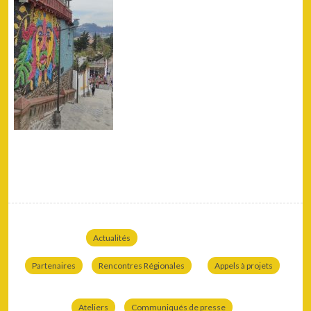
Actualités
Partenaires
Rencontres Régionales
Appels à projets
Ateliers
Communiqués de presse